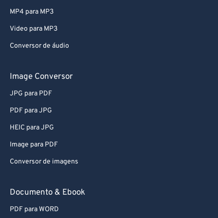
79
79
MP4 para MP3
80
80
Video para MP3
81
81
Conversor de áudio
82
82
83
83
Image Conversor
84
84
JPG para PDF
85
85
PDF para JPG
86
86
HEIC para JPG
87
87
Image para PDF
88
88
Conversor de imagens
89
89
90
90
Documento & Ebook
91
91
PDF para WORD