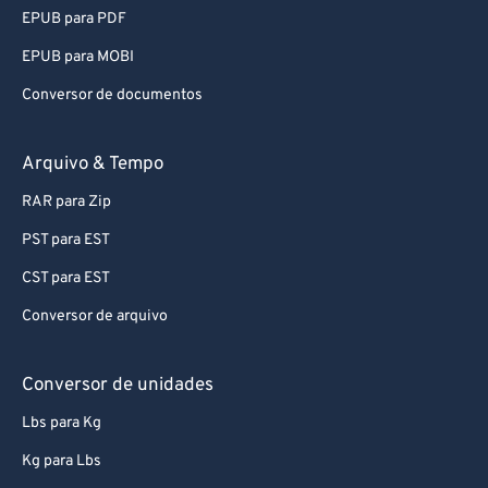
92
92
EPUB para PDF
93
93
EPUB para MOBI
94
94
Conversor de documentos
95
95
96
96
Arquivo & Tempo
97
97
RAR para Zip
98
98
PST para EST
99
99
CST para EST
Conversor de arquivo
Conversor de unidades
Lbs para Kg
Kg para Lbs