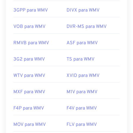
https://en.wikipedia.org/wiki/Mpv_(media_player)
WMV também é fácil de converter para outros tipos
https://mpv.io/
de arquivo de vídeo. No entanto, lembre-se de que
3GPP para WMV
DIVX para WMV
o processo de conversão pode causar perda de
qualidade da imagem. Se precisar de uma
VOB para WMV
DVR-MS para WMV
conversão,
o HandBrake
é uma ferramenta gratuita
e de código aberto para converter arquivos WMV.
RMVB para WMV
ASF para WMV
Desenvolvido por:
Microsoft
Lançamento inicial:
1999
3G2 para WMV
TS para WMV
Links úteis:
WTV para WMV
XVID para WMV
https://en.wikipedia.org/wiki/Windows_Media_Video
https://en.wikipedia.org/wiki/Advanced_Systems_Form
MXF para WMV
M1V para WMV
F4P para WMV
F4V para WMV
MOV para WMV
FLV para WMV