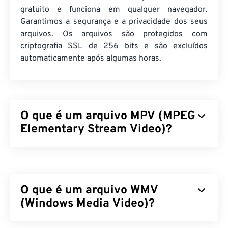
gratuito e funciona em qualquer navegador.
Garantimos a segurança e a privacidade dos seus
arquivos. Os arquivos são protegidos com
criptografia SSL de 256 bits e são excluídos
automaticamente após algumas horas.
O que é um arquivo MPV (MPEG
Elementary Stream Video)?
O MPEG Elementary Stream Video (MPV) é um
reprodutor de mídia gratuito e de código aberto
que opera em diversas plataformas, incluindo
o
O que é um arquivo WMV
Android
. Seu recurso característico é um
controlador na tela (
(Windows Media Video)?
OSC
) acionado por mouse.
Como abrir um arquivo MPV?
O Windows Media Video (WMV) é um formato de