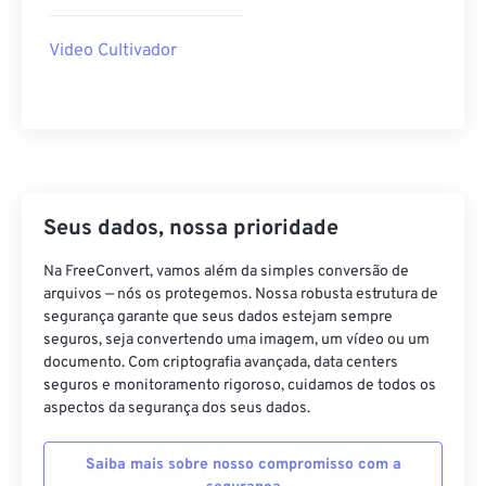
40
40
40
40
40
40
Video Cultivador
41
41
41
41
41
41
42
42
42
42
42
42
43
43
43
43
43
43
44
44
44
44
44
44
45
45
45
45
45
45
Seus dados, nossa prioridade
46
46
46
46
46
46
Na FreeConvert, vamos além da simples conversão de
47
47
47
47
47
47
arquivos — nós os protegemos. Nossa robusta estrutura de
segurança garante que seus dados estejam sempre
48
48
48
48
48
48
seguros, seja convertendo uma imagem, um vídeo ou um
49
49
49
49
49
49
documento. Com criptografia avançada, data centers
seguros e monitoramento rigoroso, cuidamos de todos os
50
50
50
50
50
50
aspectos da segurança dos seus dados.
51
51
51
51
51
51
Saiba mais sobre nosso compromisso com a
52
52
52
52
52
52