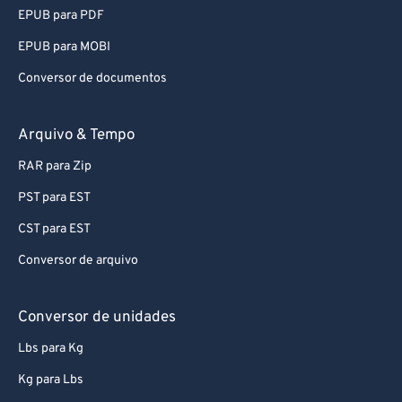
92
92
EPUB para PDF
93
93
EPUB para MOBI
94
94
Conversor de documentos
95
95
96
96
Arquivo & Tempo
97
97
RAR para Zip
98
98
PST para EST
99
99
CST para EST
Conversor de arquivo
Conversor de unidades
Lbs para Kg
Kg para Lbs