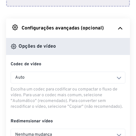
Do Dropbox
Do Google Drive
Configurações avançadas (opcional)
Do OneDrive
Opções de vídeo
Codec de vídeo
Da URL
Auto
Escolha um codec para codificar ou compactar o fluxo de
vídeo. Para usar o codec mais comum, selecione
"Automático" (recomendado). Para converter sem
recodificar o vídeo, selecione "Copiar" (não recomendado).
Redimensionar vídeo
Nenhuma mudança