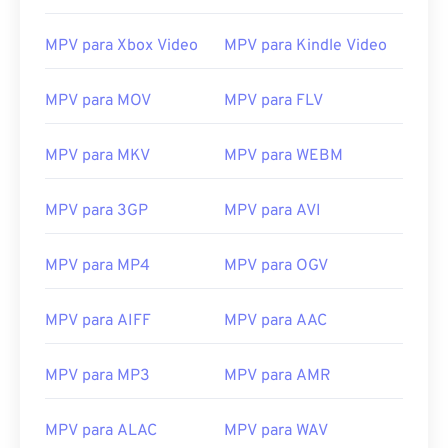
13
13
13
13
13
13
13
13
14
14
14
14
14
14
14
14
MPV para Xbox Video
MPV para Kindle Video
15
15
15
15
15
15
15
15
MPV para MOV
MPV para FLV
16
16
16
16
16
16
16
16
17
17
17
17
17
17
17
17
MPV para MKV
MPV para WEBM
18
18
18
18
18
18
18
18
19
19
19
19
19
19
19
19
MPV para 3GP
MPV para AVI
20
20
20
20
20
20
20
20
MPV para MP4
MPV para OGV
21
21
21
21
21
21
21
21
22
22
22
22
22
22
22
22
MPV para AIFF
MPV para AAC
23
23
23
23
23
23
23
23
MPV para MP3
MPV para AMR
24
24
24
24
24
24
25
25
25
25
25
25
MPV para ALAC
MPV para WAV
26
26
26
26
26
26