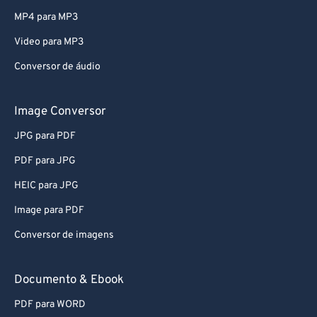
79
79
MP4 para MP3
80
80
Video para MP3
81
81
Conversor de áudio
82
82
83
83
Image Conversor
84
84
JPG para PDF
85
85
PDF para JPG
86
86
HEIC para JPG
87
87
Image para PDF
88
88
Conversor de imagens
89
89
90
90
Documento & Ebook
91
91
PDF para WORD