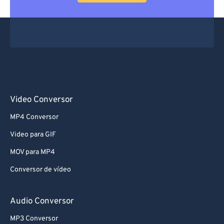
66
66
67
67
68
68
69
69
70
70
71
71
Video Conversor
72
72
MP4 Conversor
73
73
Video para GIF
74
74
MOV para MP4
75
75
Conversor de vídeo
76
76
77
77
Audio Conversor
78
78
MP3 Conversor