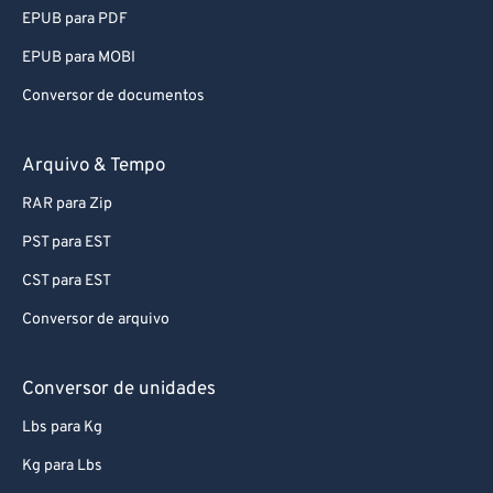
92
92
EPUB para PDF
93
93
EPUB para MOBI
94
94
Conversor de documentos
95
95
96
96
Arquivo & Tempo
97
97
RAR para Zip
98
98
PST para EST
99
99
CST para EST
Conversor de arquivo
Conversor de unidades
Lbs para Kg
Kg para Lbs