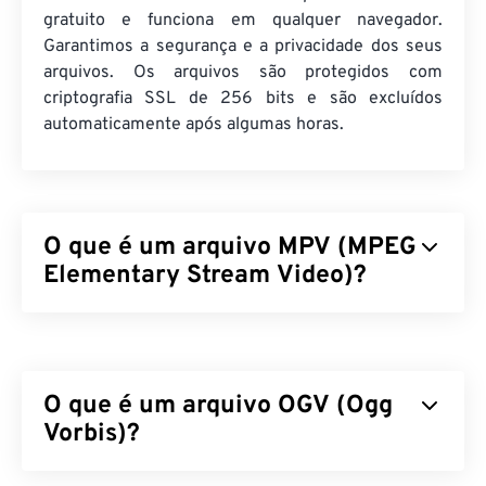
gratuito e funciona em qualquer navegador.
Garantimos a segurança e a privacidade dos seus
arquivos. Os arquivos são protegidos com
criptografia SSL de 256 bits e são excluídos
automaticamente após algumas horas.
O que é um arquivo MPV (MPEG
Elementary Stream Video)?
O MPEG Elementary Stream Video (MPV) é um
reprodutor de mídia gratuito e de código aberto
que opera em diversas plataformas, incluindo
o
O que é um arquivo OGV (Ogg
Android
. Seu recurso característico é um
controlador na tela (
Vorbis)?
OSC
) acionado por mouse.
Como abrir um arquivo MPV?
Ogg Vorbis (OGV) é um formato e codec de