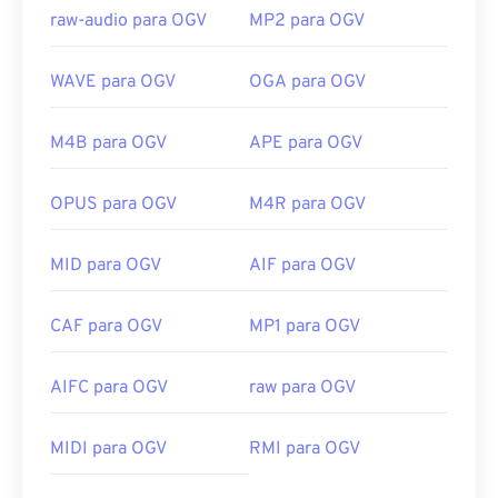
raw-audio para OGV
MP2 para OGV
WAVE para OGV
OGA para OGV
M4B para OGV
APE para OGV
OPUS para OGV
M4R para OGV
MID para OGV
AIF para OGV
CAF para OGV
MP1 para OGV
AIFC para OGV
raw para OGV
00
00
00
00
00
00
00
00
MIDI para OGV
RMI para OGV