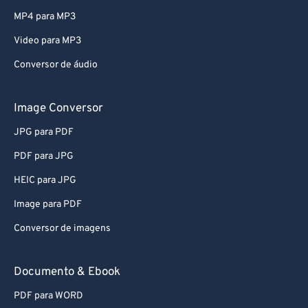
79
79
MP4 para MP3
80
80
Video para MP3
81
81
Conversor de áudio
82
82
83
83
Image Conversor
84
84
JPG para PDF
85
85
PDF para JPG
86
86
HEIC para JPG
87
87
Image para PDF
88
88
Conversor de imagens
89
89
90
90
Documento & Ebook
91
91
PDF para WORD