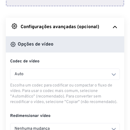
Do Dropbox
Do Google Drive
Configurações avançadas (opcional)
Do OneDrive
Opções de vídeo
Codec de vídeo
Da URL
Auto
Escolha um codec para codificar ou compactar o fluxo de
vídeo. Para usar o codec mais comum, selecione
"Automático" (recomendado). Para converter sem
recodificar o vídeo, selecione "Copiar" (não recomendado).
Redimensionar vídeo
Nenhuma mudança