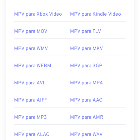
13
13
13
13
13
13
13
13
14
14
14
14
14
14
14
14
MPV para Xbox Video
MPV para Kindle Video
15
15
15
15
15
15
15
15
MPV para MOV
MPV para FLV
16
16
16
16
16
16
16
16
17
17
17
17
17
17
17
17
MPV para WMV
MPV para MKV
18
18
18
18
18
18
18
18
19
19
19
19
19
19
19
19
MPV para WEBM
MPV para 3GP
20
20
20
20
20
20
20
20
MPV para AVI
MPV para MP4
21
21
21
21
21
21
21
21
22
22
22
22
22
22
22
22
MPV para AIFF
MPV para AAC
23
23
23
23
23
23
23
23
MPV para MP3
MPV para AMR
24
24
24
24
24
24
25
25
25
25
25
25
MPV para ALAC
MPV para WAV
26
26
26
26
26
26