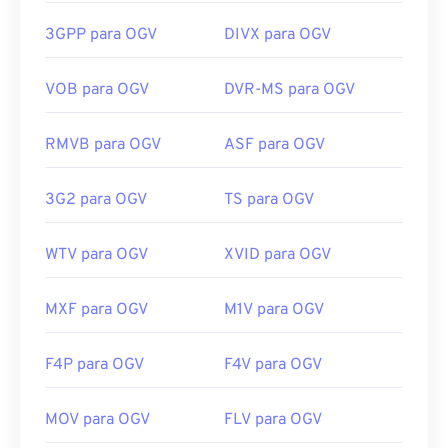
https://en.wikipedia.org/wiki/Mpv_(media_player)
somente com o uso de um
filtro DirectShow
. Por
https://mpv.io/
outro lado, se o player não for baseado no
3GPP para OGV
DIVX para OGV
DirectShow, o filtro não é necessário.
VOB para OGV
DVR-MS para OGV
Desenvolvido por:
Fundação Xiph.Org
Lançamento inicial:
2017
RMVB para OGV
ASF para OGV
Links úteis:
https://en.wikipedia.org/wiki/Ogg
3G2 para OGV
TS para OGV
https://www.xiph.org/
WTV para OGV
XVID para OGV
MXF para OGV
M1V para OGV
F4P para OGV
F4V para OGV
MOV para OGV
FLV para OGV