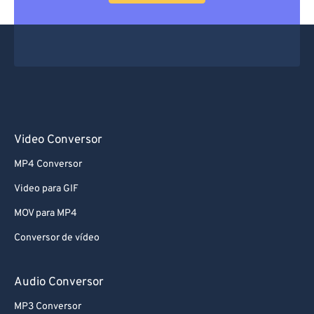
66
66
67
67
68
68
69
69
70
70
71
71
Video Conversor
72
72
MP4 Conversor
73
73
Video para GIF
74
74
MOV para MP4
75
75
Conversor de vídeo
76
76
77
77
Audio Conversor
78
78
MP3 Conversor