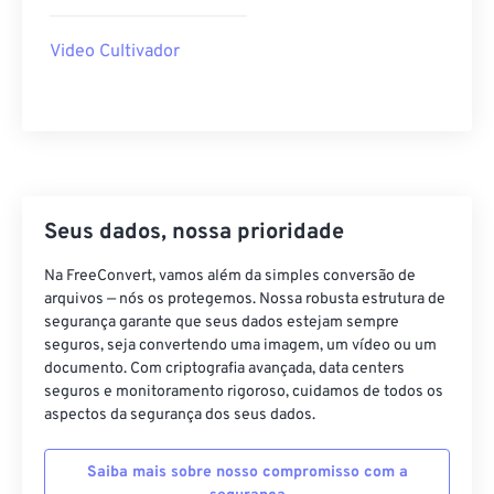
40
40
40
40
40
40
Video Cultivador
41
41
41
41
41
41
42
42
42
42
42
42
43
43
43
43
43
43
44
44
44
44
44
44
45
45
45
45
45
45
Seus dados, nossa prioridade
46
46
46
46
46
46
Na FreeConvert, vamos além da simples conversão de
47
47
47
47
47
47
arquivos — nós os protegemos. Nossa robusta estrutura de
segurança garante que seus dados estejam sempre
48
48
48
48
48
48
seguros, seja convertendo uma imagem, um vídeo ou um
49
49
49
49
49
49
documento. Com criptografia avançada, data centers
seguros e monitoramento rigoroso, cuidamos de todos os
50
50
50
50
50
50
aspectos da segurança dos seus dados.
51
51
51
51
51
51
Saiba mais sobre nosso compromisso com a
52
52
52
52
52
52