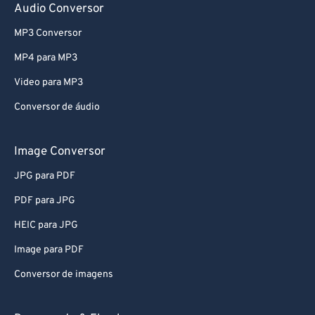
68
68
Audio Conversor
69
69
MP3 Conversor
70
70
MP4 para MP3
71
71
Video para MP3
72
72
Conversor de áudio
73
73
Image Conversor
74
74
75
75
JPG para PDF
76
76
PDF para JPG
77
77
HEIC para JPG
78
78
Image para PDF
79
79
Conversor de imagens
80
80