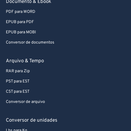
Documento & Ebook
81
81
82
82
PDF para WORD
83
83
EPUB para PDF
84
84
EPUB para MOBI
85
85
Conversor de documentos
86
86
Arquivo & Tempo
87
87
88
88
RAR para Zip
89
89
PST para EST
90
90
CST para EST
91
91
Conversor de arquivo
92
92
Conversor de unidades
93
93
Lbs para Kg