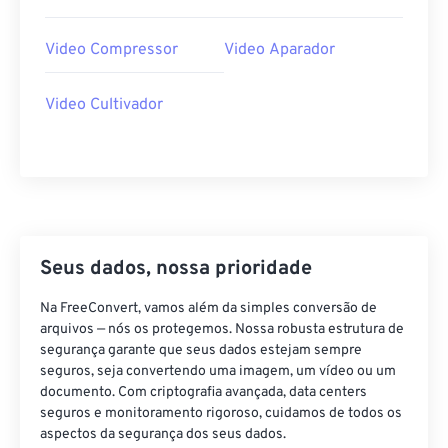
29
29
29
29
29
29
Video Compressor
Video Aparador
30
30
30
30
30
30
31
31
31
31
31
31
Video Cultivador
32
32
32
32
32
32
33
33
33
33
33
33
34
34
34
34
34
34
35
35
35
35
35
35
Seus dados, nossa prioridade
36
36
36
36
36
36
37
37
37
37
37
37
Na FreeConvert, vamos além da simples conversão de
arquivos — nós os protegemos. Nossa robusta estrutura de
38
38
38
38
38
38
segurança garante que seus dados estejam sempre
39
39
39
39
39
39
seguros, seja convertendo uma imagem, um vídeo ou um
documento. Com criptografia avançada, data centers
40
40
40
40
40
40
seguros e monitoramento rigoroso, cuidamos de todos os
aspectos da segurança dos seus dados.
41
41
41
41
41
41