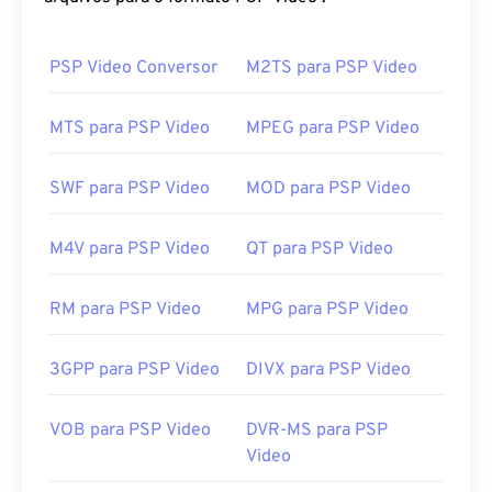
A melhor maneira de reproduzir um arquivo MPV é
no
PSP Video Conversor
MPV player
.
M2TS para PSP Video
Se o clique duplo não funcionar, tente abrir o
MTS para PSP Video
MPEG para PSP Video
arquivo usando um dos seguintes métodos. No
Windows, associe o aplicativo correto ao arquivo
seguindo estas
instruções
. Renomear o arquivo
SWF para PSP Video
MOD para PSP Video
com a extensão MPG também pode ajudar. Outros
players que podem funcionar são
VLC media player
M4V para PSP Video
QT para PSP Video
,
Eltima Elmedia Player
,
Microsoft Windows Media
Player
,
CyberLink PowerDVD 17
ou
PentaLoop
RM para PSP Video
MPG para PSP Video
PlayerXtreme Media Player
.
Desenvolvido por:
Comunidade de
3GPP para PSP Video
DIVX para PSP Video
desenvolvedores do MPlayer e Mplayer2
Lançamento inicial:
2013
VOB para PSP Video
DVR-MS para PSP
Links úteis:
Video