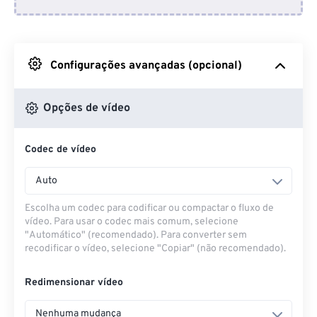
Do Dropbox
Do Google Drive
Configurações avançadas (opcional)
Do OneDrive
Opções de vídeo
Codec de vídeo
Da URL
Auto
Escolha um codec para codificar ou compactar o fluxo de
vídeo. Para usar o codec mais comum, selecione
"Automático" (recomendado). Para converter sem
recodificar o vídeo, selecione "Copiar" (não recomendado).
Redimensionar vídeo
Nenhuma mudança