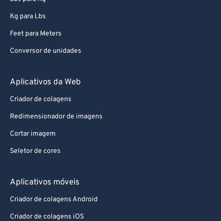
94
94
95
95
Kg para Lbs
96
96
Feet para Meters
97
97
Conversor de unidades
98
98
Aplicativos da Web
99
99
Criador de colagens
Redimensionador de imagens
Cortar imagem
Seletor de cores
Aplicativos móveis
Criador de colagens Android
Criador de colagens iOS