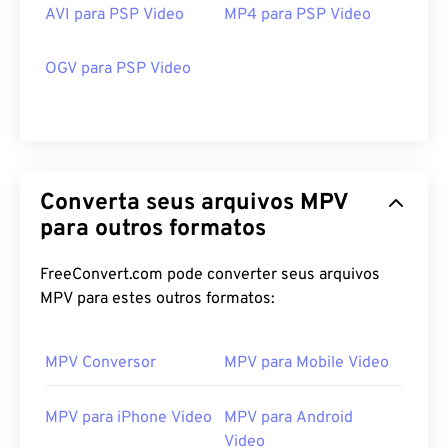
AVI para PSP Video
MP4 para PSP Video
OGV para PSP Video
Converta seus arquivos MPV
para outros formatos
FreeConvert.com pode converter seus arquivos
MPV para estes outros formatos:
00
00
00
00
00
00
00
00
MPV Conversor
MPV para Mobile Video
00
00
00
00
00
00
00
00
MPV para iPhone Video
MPV para Android
01
01
01
01
01
01
01
01
Video