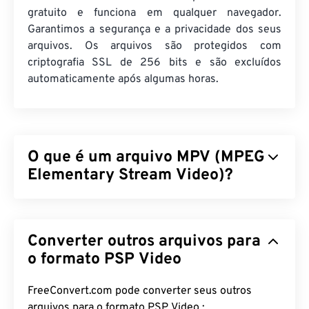
gratuito e funciona em qualquer navegador.
Garantimos a segurança e a privacidade dos seus
arquivos. Os arquivos são protegidos com
criptografia SSL de 256 bits e são excluídos
automaticamente após algumas horas.
O que é um arquivo MPV (MPEG
Elementary Stream Video)?
O MPEG Elementary Stream Video (MPV) é um
reprodutor de mídia gratuito e de código aberto
Converter outros arquivos para
que opera em diversas plataformas, incluindo
o
Android
. Seu recurso característico é um
o formato PSP Video
controlador na tela (
OSC
) acionado por mouse.
FreeConvert.com pode converter seus outros
Como abrir um arquivo MPV?
arquivos para o formato PSP Video :