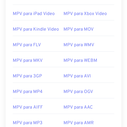
02
02
02
02
02
02
02
02
03
03
03
03
03
03
03
03
MPV para iPad Video
MPV para Xbox Video
04
04
04
04
04
04
04
04
MPV para Kindle Video
MPV para MOV
05
05
05
05
05
05
05
05
06
06
06
06
06
06
06
06
MPV para FLV
MPV para WMV
07
07
07
07
07
07
07
07
08
08
08
08
08
08
08
08
MPV para MKV
MPV para WEBM
09
09
09
09
09
09
09
09
MPV para 3GP
MPV para AVI
10
10
10
10
10
10
10
10
11
11
11
11
11
11
11
11
MPV para MP4
MPV para OGV
12
12
12
12
12
12
12
12
MPV para AIFF
MPV para AAC
13
13
13
13
13
13
13
13
14
14
14
14
14
14
14
14
MPV para MP3
MPV para AMR