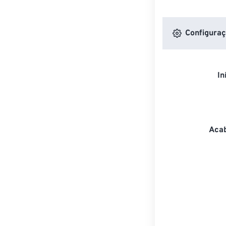
Configuraç
In
Acab