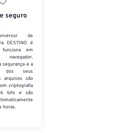
 e seguro
nversor de
ra DESTINO é
e funciona em
 navegador.
a segurança e a
de dos seus
s arquivos são
om criptografia
6 bits e são
utomaticamente
 horas.