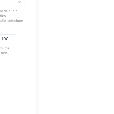
xo de áudio.
tico"
udio, selecione
volume,
etade,