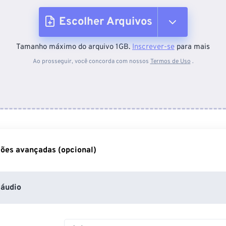
Escolher Arquivos
Tamanho máximo do arquivo 1GB.
Inscrever-se
para mais
Do dispositivo
Ao prosseguir, você concorda com nossos
Termos de Uso
.
Do Dropbox
Do Google Drive
ões avançadas (opcional)
Do OneDrive
áudio
Da URL