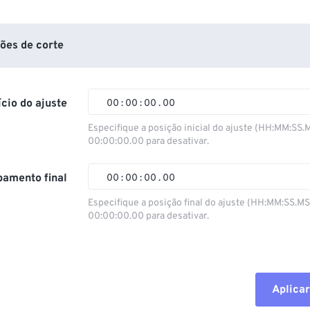
ões de corte
ício do ajuste
00
:
00
:
00
.
00
Especifique a posição inicial do ajuste (HH:MM:SS.
00:00:00.00 para desativar.
00
00
00
00
01
01
01
01
amento final
00
:
00
:
00
.
00
02
02
02
02
Especifique a posição final do ajuste (HH:MM:SS.M
00:00:00.00 para desativar.
03
03
03
03
00
00
00
00
04
04
04
04
01
01
01
01
05
05
05
05
02
02
02
02
Aplicar
06
06
06
06
03
03
03
03