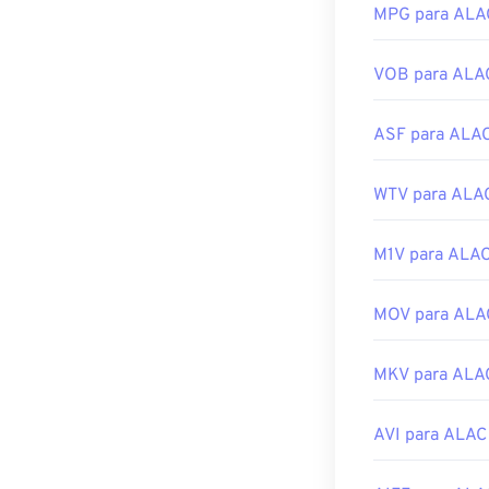
Lançamento ini
MPG para ALA
Links úteis:
VOB para ALA
https://en.wik
https://mpv.io/
ASF para ALA
WTV para ALA
M1V para ALA
MOV para ALA
MKV para ALA
AVI para ALAC