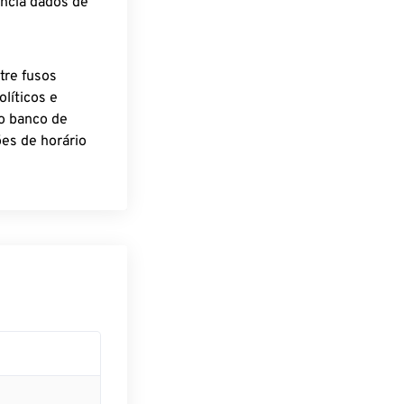
encia dados de
tre fusos
líticos e
o banco de
es de horário