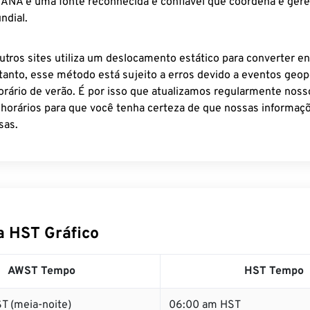
 IANA é uma fonte reconhecida e confiável que coordena e ger
ndial.
utros sites utiliza um deslocamento estático para converter en
tanto, esse método está sujeito a erros devido a eventos geopo
rário de verão. É por isso que atualizamos regularmente noss
 horários para que você tenha certeza de que nossas informaçõ
sas.
 HST Gráfico
AWST Tempo
HST Tempo
T (meia-noite)
06:00 am HST