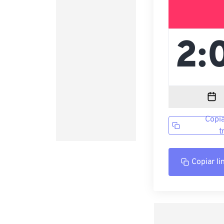
Copia
t
Copiar li