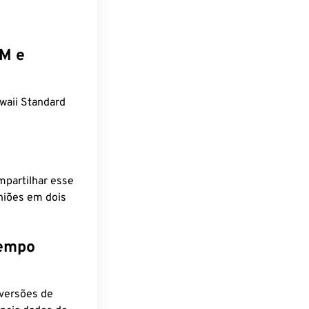
EM e
waii Standard
mpartilhar esse
niões em dois
tempo
nversões de