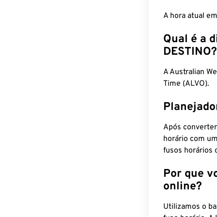
A hora atual e
Qual é a d
DESTINO?
A Australian W
Time (ALVO).
Planejado
Após converter
horário com um
fusos horários 
Por que v
online?
Utilizamos o b