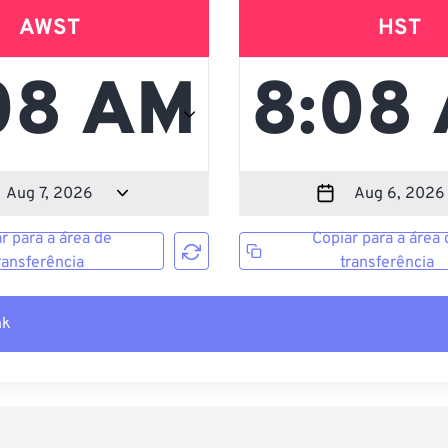
AWST
HST
r para a área de
Copiar para a área 
ransferência
transferência
nk