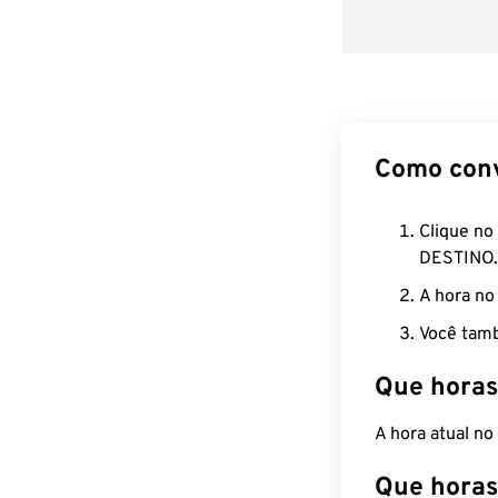
Como con
Clique no
DESTINO.
A hora no
Você tamb
Que horas
A hora atual n
Que horas