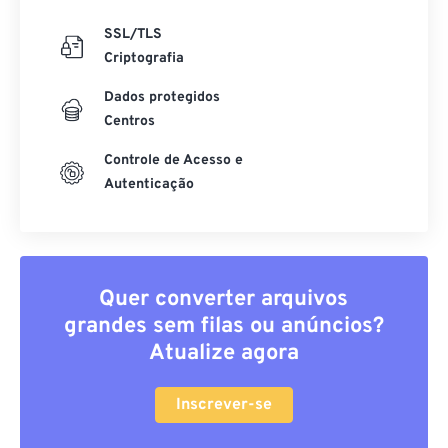
SSL/TLS
Criptografia
Dados protegidos
Centros
Controle de Acesso e
Autenticação
Quer converter arquivos
grandes sem filas ou anúncios?
Atualize agora
Inscrever-se