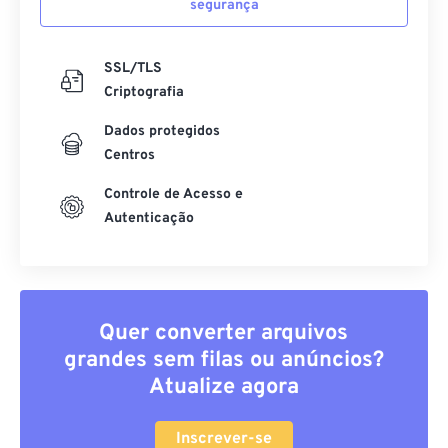
segurança
SSL/TLS
Criptografia
Dados protegidos
Centros
Controle de Acesso e
Autenticação
Quer converter arquivos
grandes sem filas ou anúncios?
Atualize agora
Inscrever-se