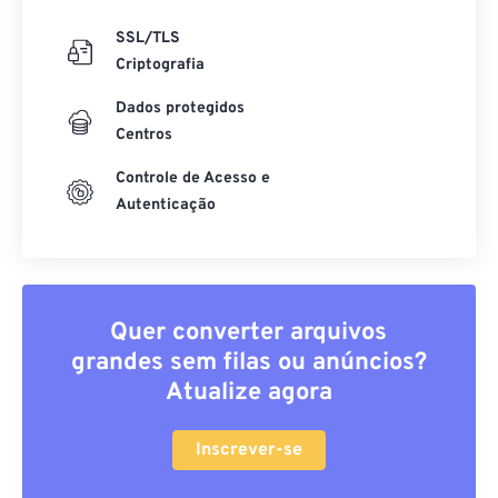
SSL/TLS
Criptografia
Dados protegidos
Centros
Controle de Acesso e
Autenticação
Quer converter arquivos
grandes sem filas ou anúncios?
Atualize agora
Inscrever-se