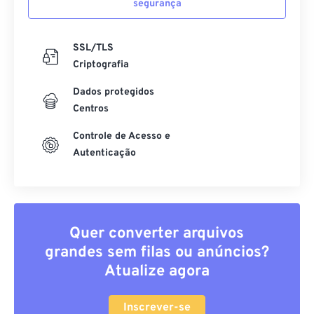
segurança
SSL/TLS
Criptografia
Dados protegidos
Centros
Controle de Acesso e
Autenticação
Quer converter arquivos
grandes sem filas ou anúncios?
Atualize agora
Inscrever-se