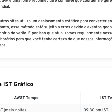
 IANA é uma fonte reconhecida e confiável que coordena e ger
ndial.
utros sites utiliza um deslocamento estático para converter en
tanto, esse método está sujeito a erros devido a eventos geopo
rário de verão. É por isso que atualizamos regularmente noss
 horários para que você tenha certeza de que nossas informaçõ
sas.
 IST Gráfico
AWST Tempo
IST T
T (meia-noite)
09:30 pm IST