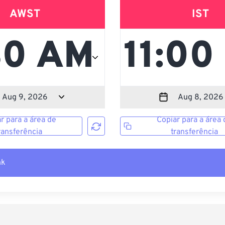
AWST
IST
r para a área de
Copiar para a área 
ransferência
transferência
nk