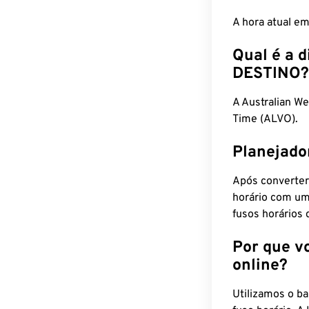
A hora atual e
Qual é a d
DESTINO?
A Australian W
Time (ALVO).
Planejado
Após converter
horário com um
fusos horários 
Por que v
online?
Utilizamos o b