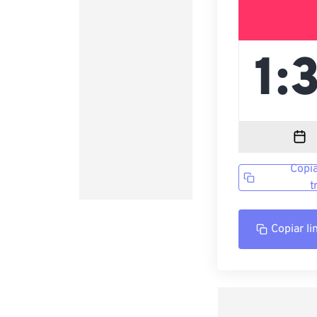
Copia
t
Copiar li