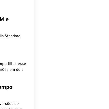
EM e
ia Standard
mpartilhar esse
niões em dois
tempo
nversões de