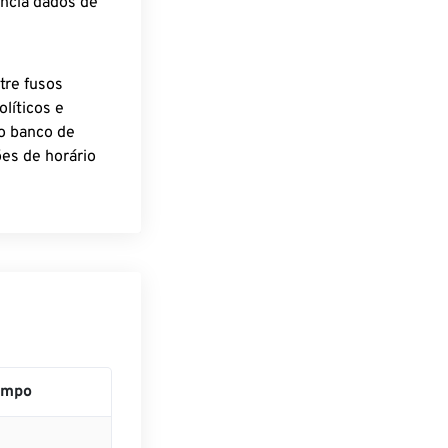
encia dados de
tre fusos
líticos e
o banco de
es de horário
empo