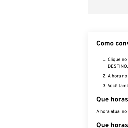
Como con
Clique no
DESTINO.
A hora no
Você tamb
Que horas
A hora atual no
Que horas