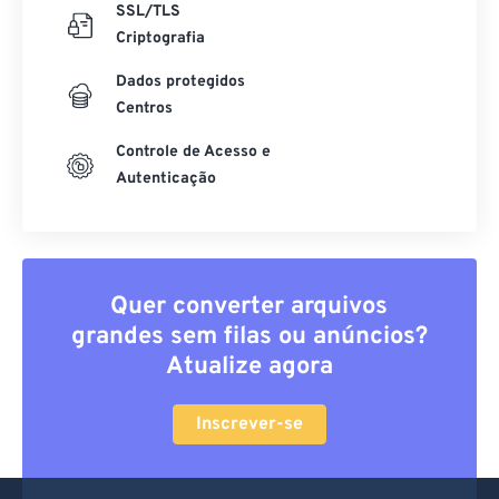
SSL/TLS
Criptografia
Dados protegidos
Centros
Controle de Acesso e
Autenticação
Quer converter arquivos
grandes sem filas ou anúncios?
Atualize agora
Inscrever-se