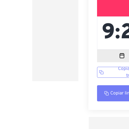
Copia
t
Copiar li