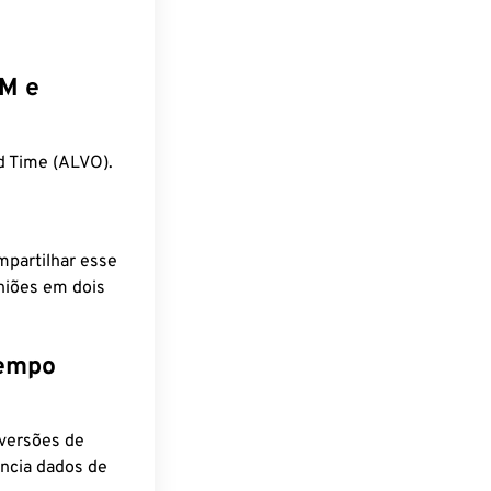
EM e
d Time (ALVO).
mpartilhar esse
niões em dois
tempo
nversões de
encia dados de