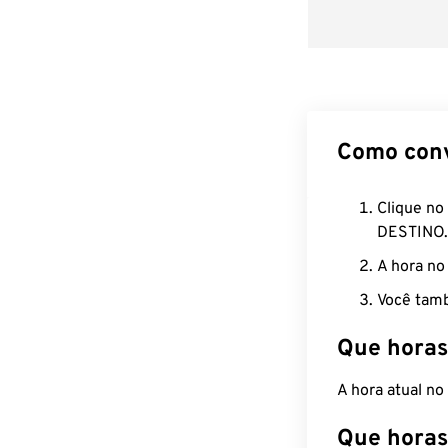
Como con
Clique no
DESTINO.
A hora no
Você tamb
Que horas
A hora atual n
Que horas