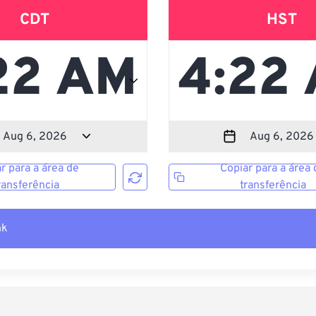
CDT
HST
r para a área de
Copiar para a área 
ransferência
transferência
nk