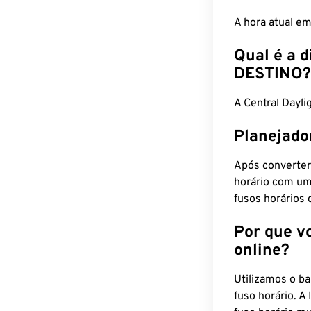
A hora atual e
Qual é a d
DESTINO?
A Central Dayl
Planejado
Após converter
horário com um
fusos horários 
Por que v
online?
Utilizamos o b
fuso horário. A