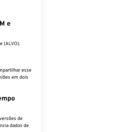
EM e
e (ALVO).
mpartilhar esse
niões em dois
tempo
nversões de
encia dados de