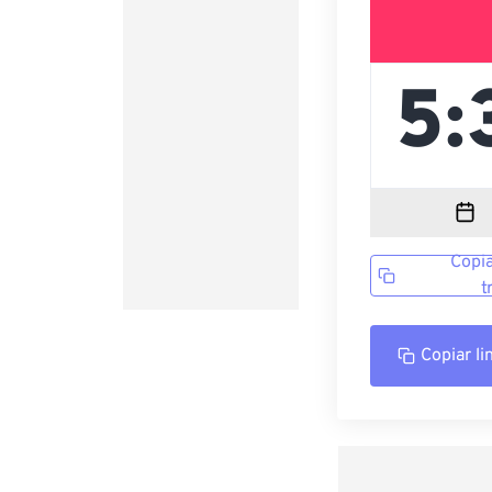
Copia
t
Copiar li