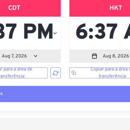
CDT
HKT
r para a área de
Copiar para a área 
ransferência
transferência
nk