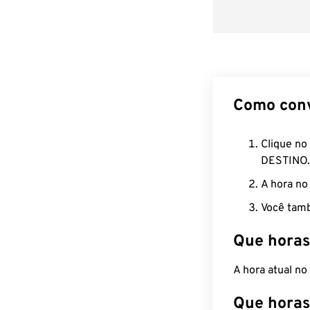
Como con
Clique no
DESTINO.
A hora no
Você tamb
Que horas
A hora atual n
Que horas