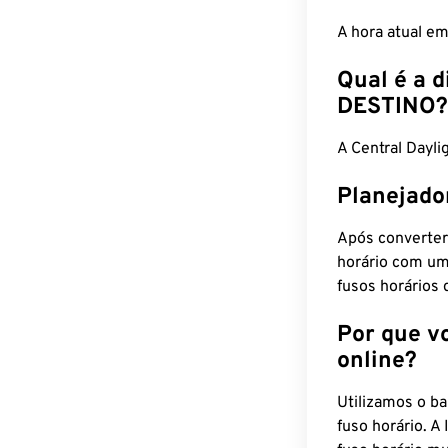
A hora atual e
Qual é a d
DESTINO?
A Central Day
Planejado
Após converter
horário com um
fusos horários 
Por que v
online?
Utilizamos o b
fuso horário. A