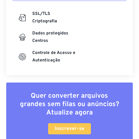
SSL/TLS
Criptografia
Dados protegidos
Centros
Controle de Acesso e
Autenticação
Quer converter arquivos
grandes sem filas ou anúncios?
Atualize agora
Inscrever-se