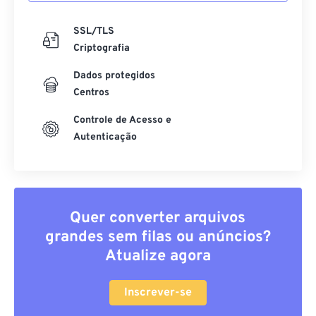
SSL/TLS
Criptografia
Dados protegidos
Centros
Controle de Acesso e
Autenticação
Quer converter arquivos
grandes sem filas ou anúncios?
Atualize agora
Inscrever-se