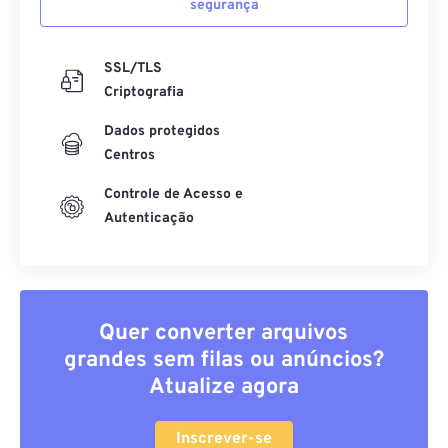
segurança
SSL/TLS
Criptografia
Dados protegidos
Centros
Controle de Acesso e
Autenticação
Quer converter arquivos
grandes sem filas ou anúncios?
Atualize agora
Inscrever-se