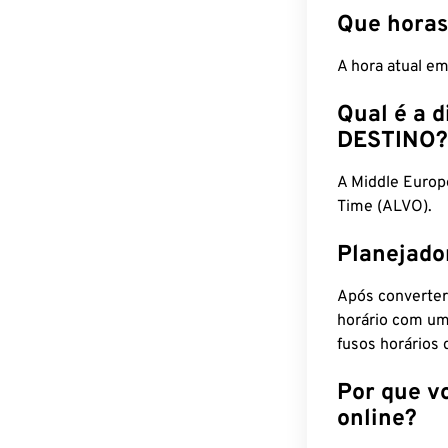
Que horas
A hora atual e
Qual é a d
DESTINO?
A Middle Euro
Time (ALVO).
Planejado
Após converter
horário com um
fusos horários 
Por que v
online?