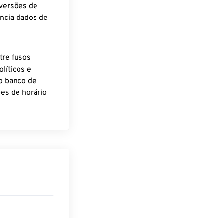
nversões de
encia dados de
tre fusos
líticos e
o banco de
es de horário