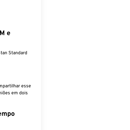
EM e
tan Standard
mpartilhar esse
niões em dois
tempo