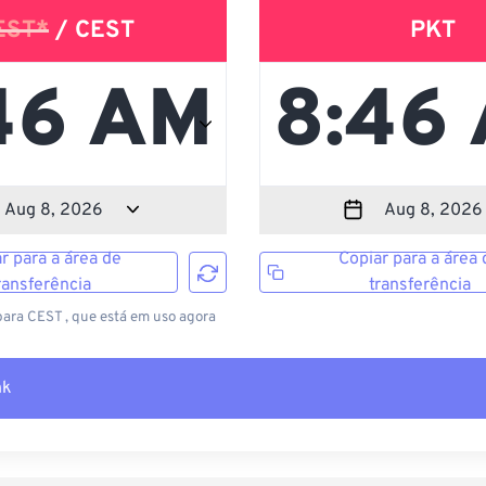
EST*
/ CEST
PKT
r para a área de
Copiar para a área 
ransferência
transferência
ara CEST , que está em uso agora
nk