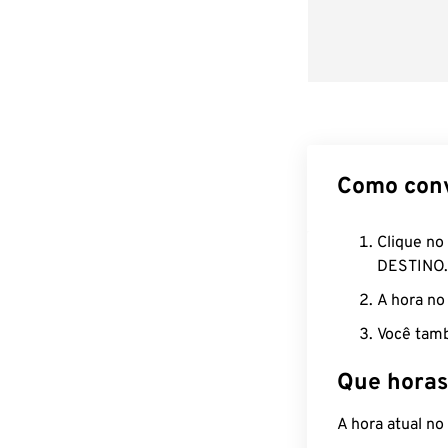
Como con
Clique no
DESTINO.
A hora no
Você tamb
Que horas
A hora atual n