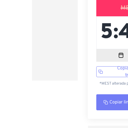
M
Copia
t
*MEST alterada p
Copiar li