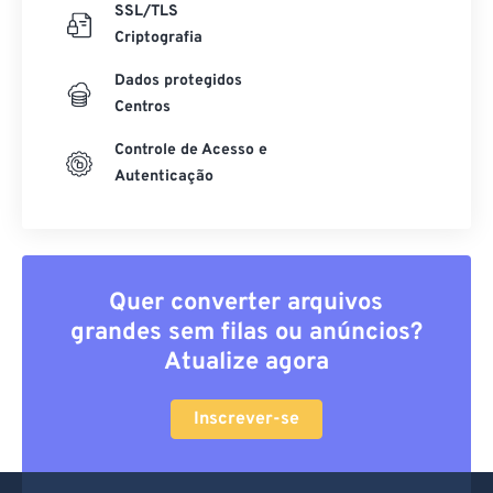
SSL/TLS
Criptografia
Dados protegidos
Centros
Controle de Acesso e
Autenticação
Quer converter arquivos
grandes sem filas ou anúncios?
Atualize agora
Inscrever-se