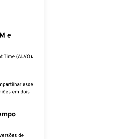
EM e
t Time (ALVO).
mpartilhar esse
niões em dois
tempo
nversões de