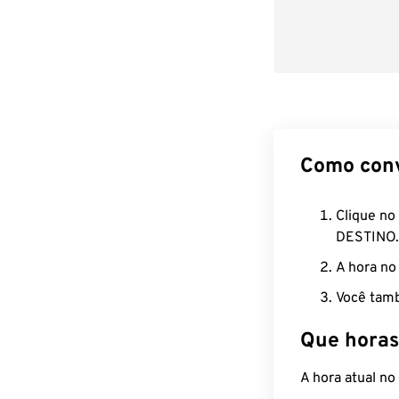
Como con
Clique no
DESTINO.
A hora no
Você tamb
Que horas
A hora atual n