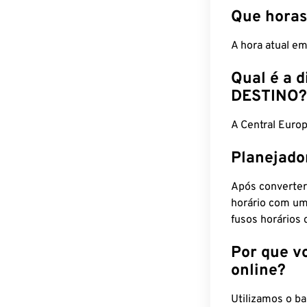
Que horas
A hora atual e
Qual é a d
DESTINO?
A Central Euro
Planejado
Após converter
horário com um
fusos horários 
Por que v
online?
Utilizamos o b