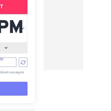
T
de
stá em uso agora