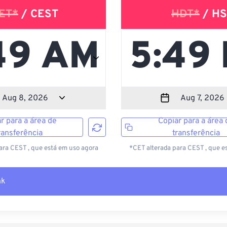
ET*
/ CEST
HDT*
/ HS
r para a área de
Copiar para a área 
ransferência
transferência
ara CEST , que está em uso agora
*CET alterada para CEST , que e
nk