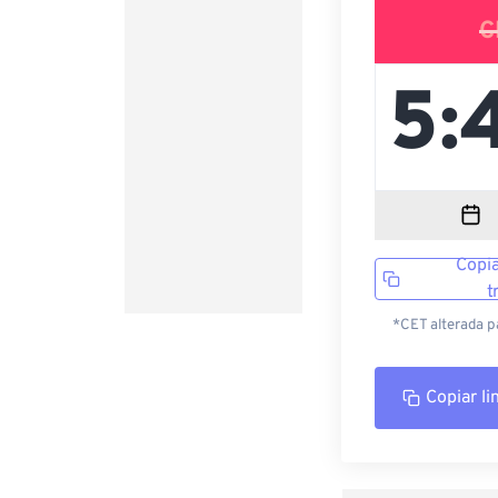
C
Copia
t
*CET alterada p
Copiar li