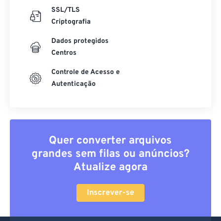
SSL/TLS
Criptografia
Dados protegidos
Centros
Controle de Acesso e
Autenticação
Quer converter arquivos
grandes sem filas ou anúncios?
Atualize agora
Inscrever-se