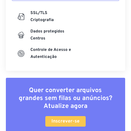
SSL/TLS
Criptografia
Dados protegidos
Centros
Controle de Acesso e
Autenticação
Quer converter arquivos
grandes sem filas ou anúncios?
Atualize agora
Inscrever-se