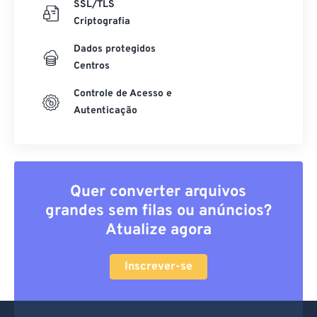
SSL/TLS
Criptografia
Dados protegidos
Centros
Controle de Acesso e
Autenticação
Quer converter arquivos
grandes sem filas ou anúncios?
Atualize agora
Inscrever-se