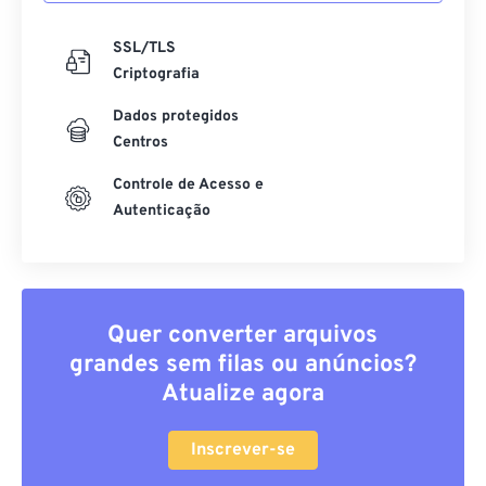
SSL/TLS
Criptografia
Dados protegidos
Centros
Controle de Acesso e
Autenticação
Quer converter arquivos
grandes sem filas ou anúncios?
Atualize agora
Inscrever-se