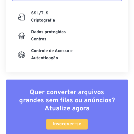
SSL/TLS
Criptografia
Dados protegidos
Centros
Controle de Acesso e
Autenticação
Quer converter arquivos
grandes sem filas ou anúncios?
Atualize agora
Inscrever-se