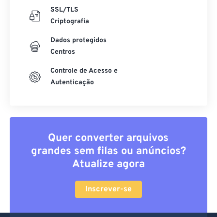
SSL/TLS
Criptografia
Dados protegidos
Centros
Controle de Acesso e
Autenticação
Quer converter arquivos
grandes sem filas ou anúncios?
Atualize agora
Inscrever-se