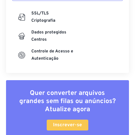
SSL/TLS
Criptografia
Dados protegidos
Centros
Controle de Acesso e
Autenticação
Quer converter arquivos
grandes sem filas ou anúncios?
Atualize agora
Inscrever-se