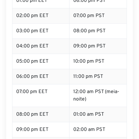
01:00 pm EET
06:00 pm PST
02:00 pm EET
07:00 pm PST
03:00 pm EET
08:00 pm PST
04:00 pm EET
09:00 pm PST
05:00 pm EET
10:00 pm PST
06:00 pm EET
11:00 pm PST
07:00 pm EET
12:00 am PST (meia-
noite)
08:00 pm EET
01:00 am PST
09:00 pm EET
02:00 am PST