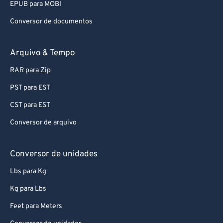
EPUB para MOBI
Conversor de documentos
Arquivo & Tempo
RAR para Zip
PST para EST
CST para EST
Conversor de arquivo
Conversor de unidades
Lbs para Kg
Kg para Lbs
Feet para Meters