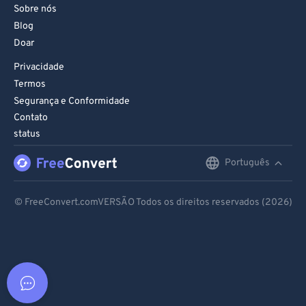
Sobre nós
Blog
Doar
Privacidade
Termos
Segurança e Conformidade
Contato
status
Português
English
Deutsch
© FreeConvert.comVERSÃO Todos os direitos reservados (2026)
Español
Français
Português