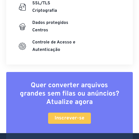
SSL/TLS
Criptografia
Dados protegidos
Centros
Controle de Acesso e
Autenticação
Quer converter arquivos
grandes sem filas ou anúncios?
Atualize agora
Inscrever-se