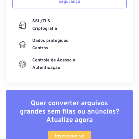
segurança
SSL/TLS
Criptografia
Dados protegidos
Centros
Controle de Acesso e
Autenticação
Quer converter arquivos
grandes sem filas ou anúncios?
Atualize agora
Inscrever-se