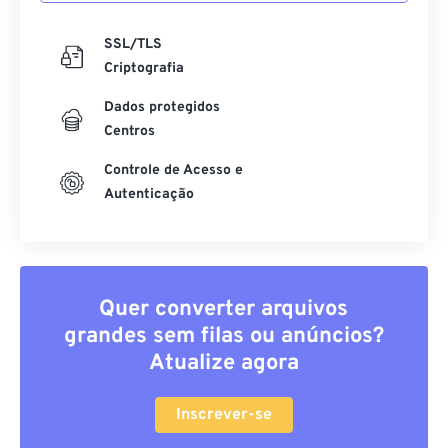
SSL/TLS
Criptografia
Dados protegidos
Centros
Controle de Acesso e
Autenticação
Quer converter arquivos
grandes sem filas ou anúncios?
Atualize agora
Inscrever-se