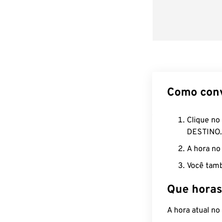
Como con
Clique no
DESTINO.
A hora no
Você tamb
Que horas
A hora atual n