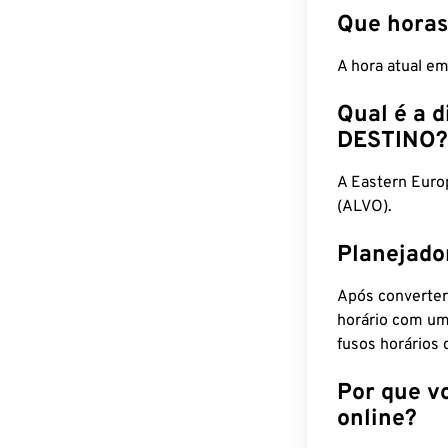
Que horas
A hora atual e
Qual é a d
DESTINO?
A Eastern Eur
(ALVO).
Planejado
Após converter
horário com um
fusos horários 
Por que v
online?