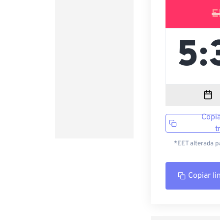
E
Copia
t
*EET alterada p
Copiar li