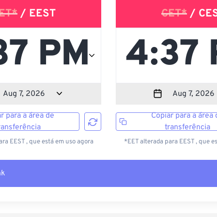
ET*
/ EEST
CET*
/ CE
r para a área de
Copiar para a área 
ransferência
transferência
ara EEST , que está em uso agora
*EET alterada para EEST , que e
nk