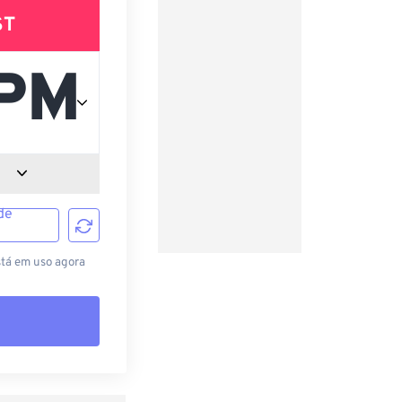
ST
de
stá em uso agora