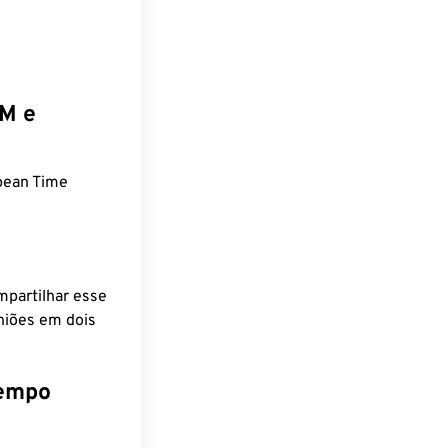
EM e
pean Time
mpartilhar esse
niões em dois
tempo