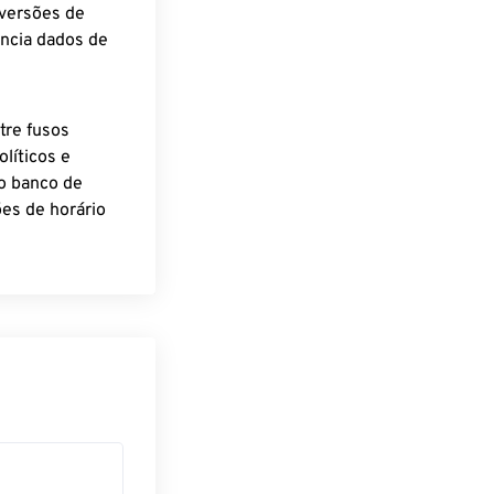
nversões de
encia dados de
tre fusos
líticos e
o banco de
es de horário