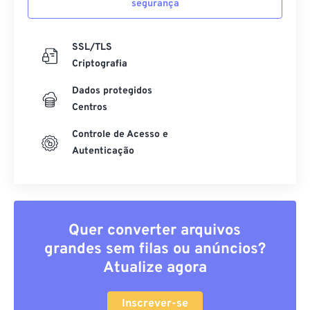
segurança
SSL/TLS
Criptografia
Dados protegidos
Centros
Controle de Acesso e
Autenticação
Quer converter arquivos
grandes sem filas ou anúncios?
Atualize agora
Inscrever-se