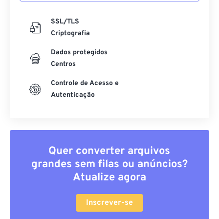
SSL/TLS
Criptografia
Dados protegidos
Centros
Controle de Acesso e
Autenticação
Quer converter arquivos
grandes sem filas ou anúncios?
Atualize agora
Inscrever-se