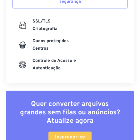
segurança
SSL/TLS
Criptografia
Dados protegidos
Centros
Controle de Acesso e
Autenticação
Quer converter arquivos
grandes sem filas ou anúncios?
Atualize agora
Inscrever-se