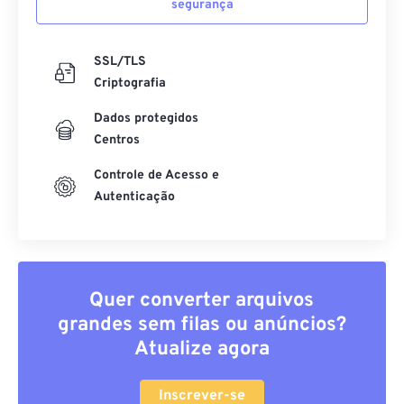
SSL/TLS
Criptografia
Dados protegidos
Centros
Controle de Acesso e
Autenticação
Quer converter arquivos
grandes sem filas ou anúncios?
Atualize agora
Inscrever-se