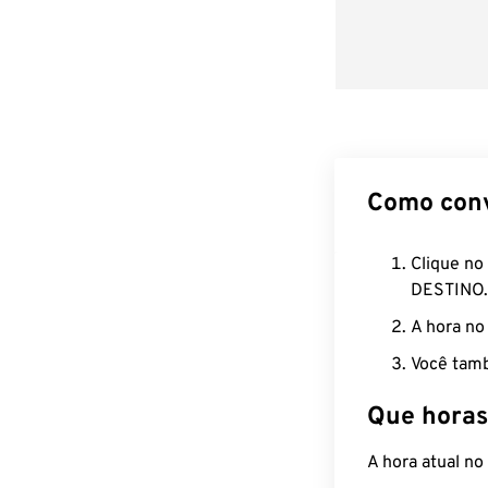
Como con
Clique no
DESTINO.
A hora no
Você tamb
Que horas
A hora atual n