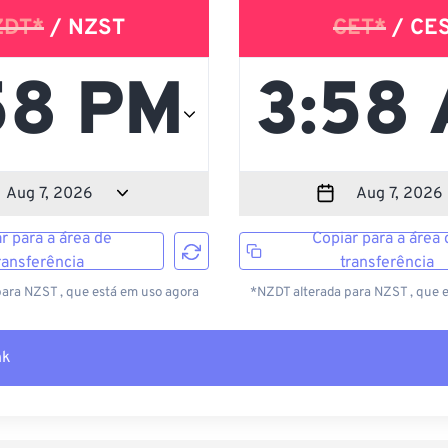
ZDT*
/ NZST
CET*
/ CE
r para a área de
Copiar para a área 
ransferência
transferência
ara NZST , que está em uso agora
*NZDT alterada para NZST , que 
nk