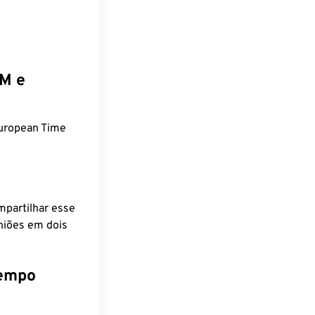
EM e
uropean Time
mpartilhar esse
niões em dois
tempo