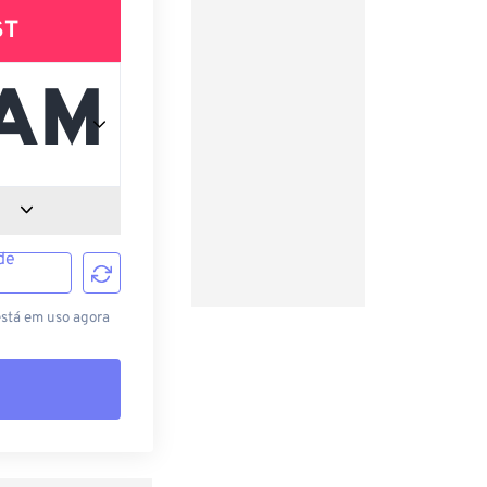
ST
de
está em uso agora