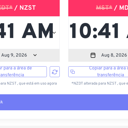
ZDT*
/ NZST
MST*
/ M
r para a área de
Copiar para a área 
ransferência
transferência
ara NZST , que está em uso agora
*NZDT alterada para NZST , que 
nk