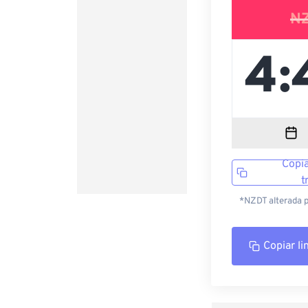
N
Copia
t
*NZDT alterada p
Copiar li