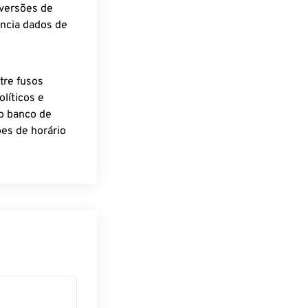
nversões de
encia dados de
tre fusos
líticos e
o banco de
es de horário