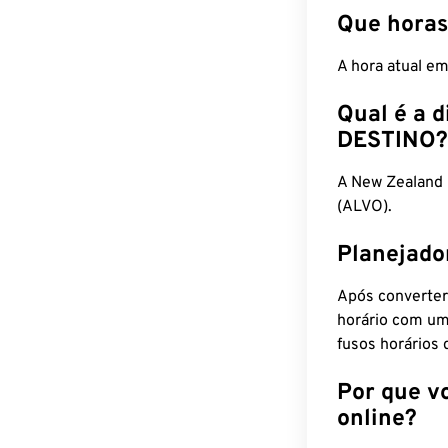
Que horas
A hora atual e
Qual é a d
DESTINO?
A New Zealand
(ALVO).
Planejado
Após converter
horário com um
fusos horários 
Por que v
online?