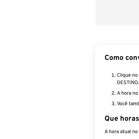
Como con
Clique no
DESTINO.
A hora no
Você tamb
Que horas
A hora atual n