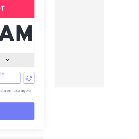
DT
de
está em uso agora