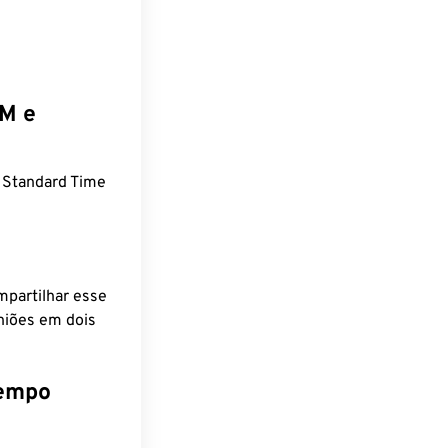
EM e
 Standard Time
mpartilhar esse
niões em dois
tempo