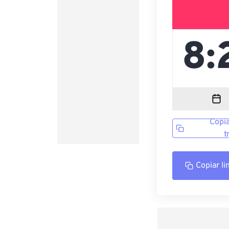
Copia
t
Copiar li