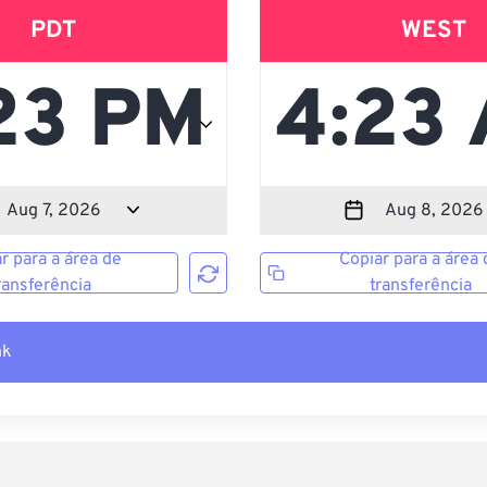
PDT
WEST
r para a área de
Copiar para a área 
ransferência
transferência
nk