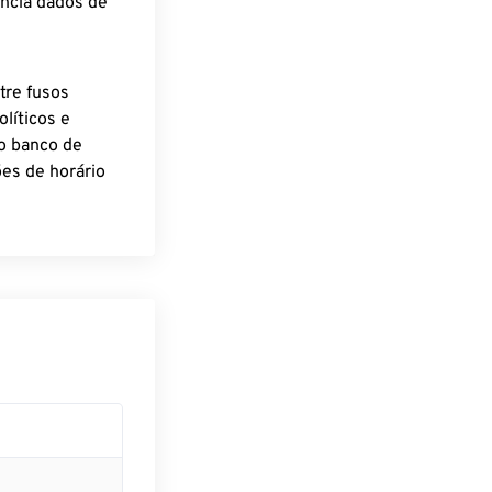
encia dados de
tre fusos
líticos e
o banco de
es de horário