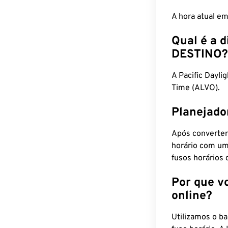
A hora atual e
Qual é a d
DESTINO?
A Pacific Day
Time (ALVO).
Planejado
Após converter
horário com um
fusos horários 
Por que v
online?
Utilizamos o b