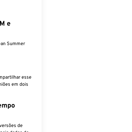
EM e
pean Summer
mpartilhar esse
niões em dois
tempo
nversões de