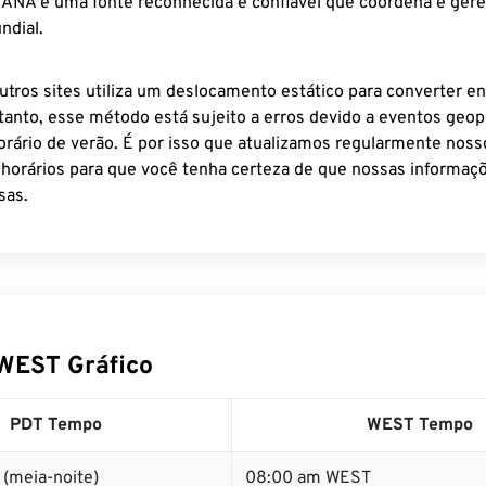
 IANA é uma fonte reconhecida e confiável que coordena e ger
ndial.
utros sites utiliza um deslocamento estático para converter en
tanto, esse método está sujeito a erros devido a eventos geopo
rário de verão. É por isso que atualizamos regularmente noss
 horários para que você tenha certeza de que nossas informaçõ
sas.
WEST Gráfico
PDT Tempo
WEST Tempo
(meia-noite)
08:00 am WEST