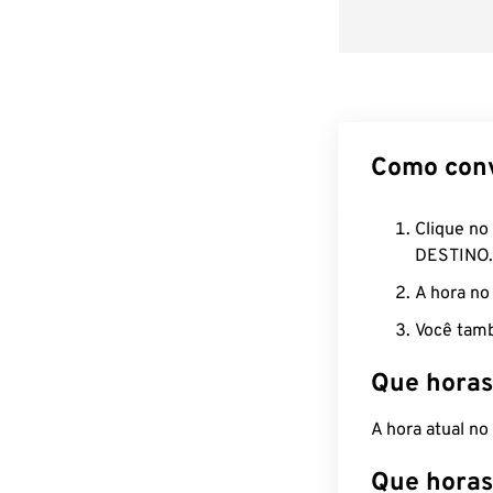
Como con
Clique no
DESTINO.
A hora no
Você tamb
Que horas
A hora atual n
Que horas