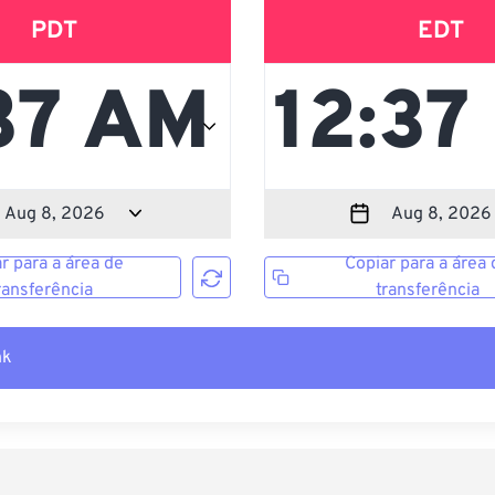
PDT
EDT
r para a área de
Copiar para a área 
ransferência
transferência
nk