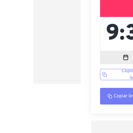
Copia
t
Copiar li