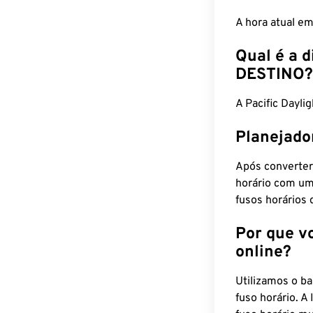
A hora atual e
Qual é a d
DESTINO?
A Pacific Dayl
Planejado
Após converter
horário com um
fusos horários 
Por que v
online?
Utilizamos o b
fuso horário. A