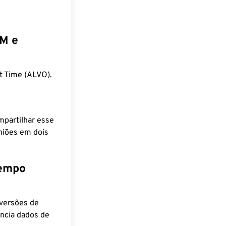
EM e
t Time (ALVO).
mpartilhar esse
niões em dois
tempo
nversões de
encia dados de