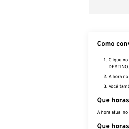
Como con
Clique no
DESTINO.
A hora no
Você tamb
Que horas
A hora atual n
Que horas