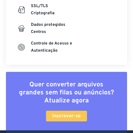
SSL/TLS
Criptografia
Dados protegidos
Centros
Controle de Acesso e
Autenticação
Quer converter arquivos
grandes sem filas ou anúncios?
Atualize agora
Inscrever-se