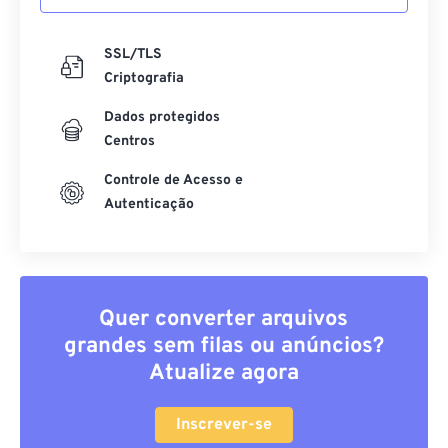
SSL/TLS
Criptografia
Dados protegidos
Centros
Controle de Acesso e
Autenticação
Quer converter arquivos
grandes sem filas ou anúncios?
Atualize agora
Inscrever-se