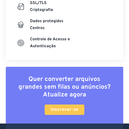
SSL/TLS
Criptografia
Dados protegidos
Centros
Controle de Acesso e
Autenticação
Quer converter arquivos
grandes sem filas ou anúncios?
Atualize agora
Inscrever-se