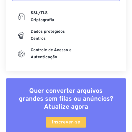
SSL/TLS
Criptografia
Dados protegidos
Centros
Controle de Acesso e
Autenticação
Quer converter arquivos
grandes sem filas ou anúncios?
Atualize agora
Inscrever-se