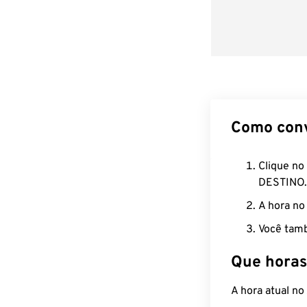
Como con
Clique no
DESTINO.
A hora no
Você tamb
Que horas
A hora atual n