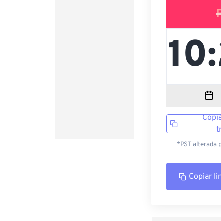
Copia
t
*PST alterada 
Copiar li