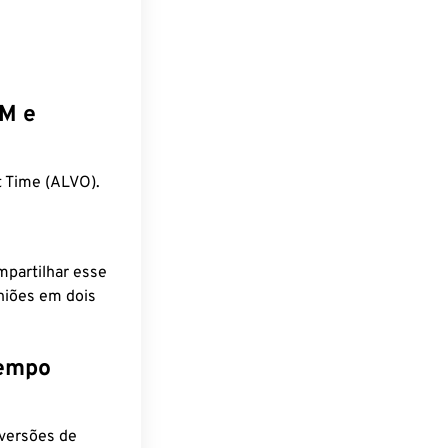
EM e
 Time (ALVO).
mpartilhar esse
niões em dois
tempo
nversões de