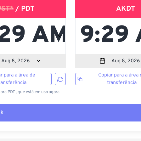
PST*
/ PDT
AKDT
r para a área de
Copiar para a área 
ransferência
transferência
para PDT , que está em uso agora
nk