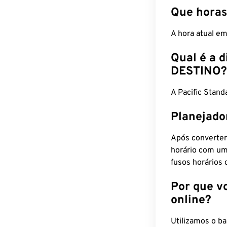
Que horas
A hora atual e
Qual é a d
DESTINO?
A Pacific Stan
Planejado
Após converter
horário com um
fusos horários 
Por que v
online?
Utilizamos o b