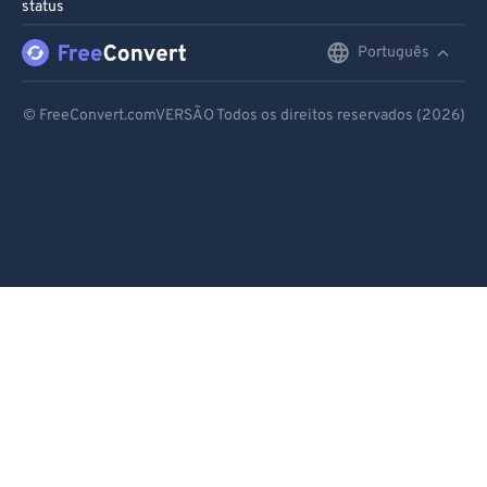
status
98
98
Português
English
99
99
Deutsch
© FreeConvert.comVERSÃO Todos os direitos reservados (2026)
Español
Français
Português
Italiano
Dutch
日本語
简体中文
繁體中文