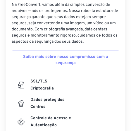
Na FreeConvert, vamos além da simples conversão de
19
19
19
19
19
19
19
19
arquivos — nós os protegemos. Nossa robusta estrutura de
20
20
20
20
20
20
20
20
segurança garante que seus dados estejam sempre
seguros, seja convertendo uma imagem, um vídeo ou um
21
21
21
21
21
21
21
21
documento. Com criptografia avançada, data centers
seguros e monitoramento rigoroso, cuidamos de todos os
22
22
22
22
22
22
22
22
aspectos da segurança dos seus dados.
23
23
23
23
23
23
23
23
24
24
24
24
24
24
Saiba mais sobre nosso compromisso com a
segurança
25
25
25
25
25
25
26
26
26
26
26
26
SSL/TLS
27
27
27
27
27
27
Criptografia
28
28
28
28
28
28
Dados protegidos
29
29
29
29
29
29
Centros
30
30
30
30
30
30
Controle de Acesso e
Autenticação
31
31
31
31
31
31