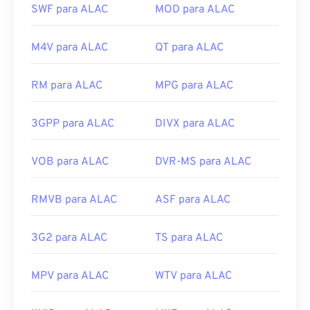
Windows Media Player
. Alternativamente,
SWF para ALAC
MOD para ALAC
programas como
iTunes
,
VLC Media Player
e
QuickTime
também podem ser usados ​​para abrir e
M4V para ALAC
QT para ALAC
reproduzir arquivos WAV.
Devido à qualidade superior e sem compressão
RM para ALAC
MPG para ALAC
dos arquivos
WAV
, eles são adequados para
importação em programas de edição, produção e
manipulação musical.
O UltraMixer
é um software
3GPP para ALAC
DIVX para ALAC
multi-sistema operacional para DJs, no qual
arquivos WAV funcionam bem.
O Elmedia Player
VOB para ALAC
DVR-MS para ALAC
também suporta arquivos WAV.
Desenvolvido por:
Microsoft
,
IBM
RMVB para ALAC
ASF para ALAC
Lançamento inicial: 1991
3G2 para ALAC
TS para ALAC
Links úteis:
https://en.wikipedia.org/wiki/WAV
MPV para ALAC
WTV para ALAC
https://www.techopedia.com/definition/12636/wavefor
audio-wav