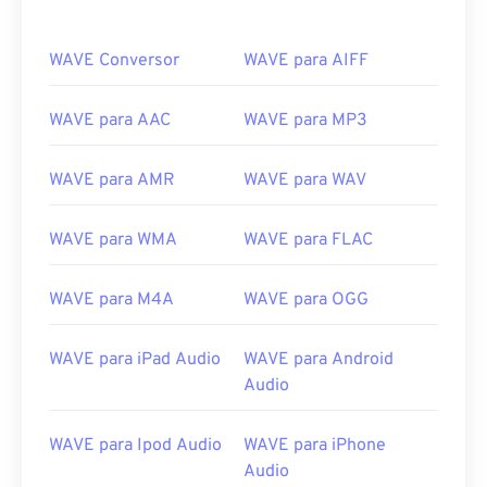
WAVE Conversor
WAVE para AIFF
WAVE para AAC
WAVE para MP3
WAVE para AMR
WAVE para WAV
00
00
00
00
00
00
00
00
WAVE para WMA
WAVE para FLAC
00
00
00
00
00
00
00
00
WAVE para M4A
WAVE para OGG
01
01
01
01
01
01
01
01
WAVE para iPad Audio
WAVE para Android
02
02
02
02
02
02
02
02
Audio
03
03
03
03
03
03
03
03
04
04
04
04
04
04
04
04
WAVE para Ipod Audio
WAVE para iPhone
Audio
05
05
05
05
05
05
05
05