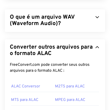
O que é um arquivo WAV
(Waveform Audio)?
Waveform Audio (WAV) é o formato de áudio digital
mais popular para arquivos de áudio não
Converter outros arquivos para
compactados. WAV é o resultado da iteração entre
IBM e Windows de um
o formato ALAC
Resource Interchange File
Format (RIFF)
. Arquivos WAV são muito maiores
que arquivos M4A e MP3, tornando-os menos
FreeConvert.com pode converter seus outros
práticos para uso doméstico em players portáteis.
arquivos para o formato ALAC :
Sua qualidade, no entanto, supera a de
M4A
e
MP3
.
ALAC Conversor
M2TS para ALAC
Como abrir um arquivo WAV?
MTS para ALAC
MPEG para ALAC
O player padrão para abrir arquivos WAV é
o