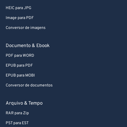
58
58
58
58
58
58
HEIC para JPG
59
59
59
59
59
59
Image para PDF
60
60
Conversor de imagens
61
61
62
62
Documento & Ebook
63
63
PDF para WORD
64
64
EPUB para PDF
65
65
EPUB para MOBI
66
66
Conversor de documentos
67
67
68
68
Arquivo & Tempo
69
69
RAR para Zip
70
70
PST para EST