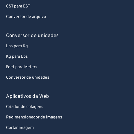
71
71
CST para EST
72
72
Conversor de arquivo
73
73
74
74
Conversor de unidades
75
75
Lbs para Kg
76
76
Kg para Lbs
77
77
Feet para Meters
78
78
Conversor de unidades
79
79
80
80
Aplicativos da Web
81
81
Criador de colagens
82
82
Redimensionador de imagens
83
83
Cortar imagem
84
84