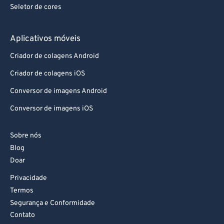
Seletor de cores
85
85
86
86
Aplicativos móveis
87
87
Criador de colagens Android
88
88
Criador de colagens iOS
89
89
Conversor de imagens Android
90
90
Conversor de imagens iOS
91
91
92
92
Sobre nós
Blog
93
93
Doar
94
94
Privacidade
95
95
Termos
96
96
Segurança e Conformidade
Contato
97
97