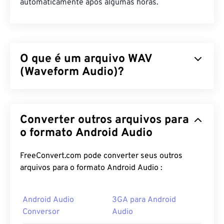
automaticamente após algumas horas.
O que é um arquivo WAV
(Waveform Audio)?
Waveform Audio (WAV) é o formato de áudio digital
mais popular para arquivos de áudio não
Converter outros arquivos para
compactados. WAV é o resultado da iteração entre
IBM e Windows de um
o formato Android Audio
Resource Interchange File
Format (RIFF)
. Arquivos WAV são muito maiores
que arquivos M4A e MP3, tornando-os menos
FreeConvert.com pode converter seus outros
práticos para uso doméstico em players portáteis.
arquivos para o formato Android Audio :
Sua qualidade, no entanto, supera a de
M4A
e
MP3
.
Android Audio
3GA para Android
Conversor
Audio
Como abrir um arquivo WAV?