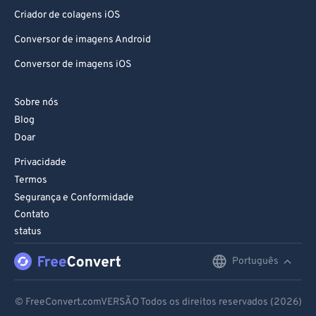
82
82
Criador de colagens iOS
83
83
Conversor de imagens Android
84
84
Conversor de imagens iOS
85
85
Sobre nós
86
86
Blog
87
87
Doar
88
88
Privacidade
Termos
89
89
Segurança e Conformidade
90
90
Contato
91
91
status
92
92
Português
English
93
93
Deutsch
94
94
© FreeConvert.comVERSÃO Todos os direitos reservados (2026)