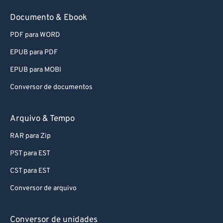
56
56
56
56
56
56
Documento & Ebook
57
57
57
57
57
57
PDF para WORD
58
58
58
58
58
58
EPUB para PDF
59
59
59
59
59
59
EPUB para MOBI
60
60
Conversor de documentos
61
61
62
62
Arquivo & Tempo
63
63
RAR para Zip
64
64
PST para EST
65
65
CST para EST
66
66
Conversor de arquivo
67
67
68
68
Conversor de unidades