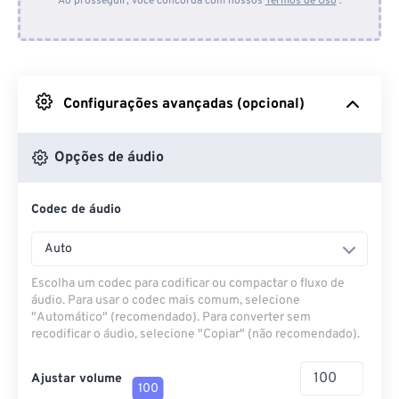
Ao prosseguir, você concorda com nossos
Termos de Uso
.
Do Dropbox
Do Google Drive
Configurações avançadas (opcional)
Do OneDrive
Opções de áudio
Codec de áudio
Da URL
Auto
Escolha um codec para codificar ou compactar o fluxo de
áudio. Para usar o codec mais comum, selecione
"Automático" (recomendado). Para converter sem
recodificar o áudio, selecione "Copiar" (não recomendado).
Ajustar volume
100