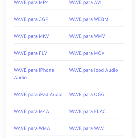
WAVE para MP4
WAVE para AVI
WAVE para 3GP
WAVE para WEBM
WAVE para MKV
WAVE para WMV
WAVE para FLV
WAVE para MOV
WAVE para iPhone
WAVE para Ipod Audio
Audio
00
00
00
00
00
00
00
00
WAVE para iPad Audio
WAVE para OGG
WAVE para M4A
WAVE para FLAC
00
00
00
00
00
00
00
00
01
01
01
01
01
01
01
01
WAVE para WMA
WAVE para WAV
02
02
02
02
02
02
02
02