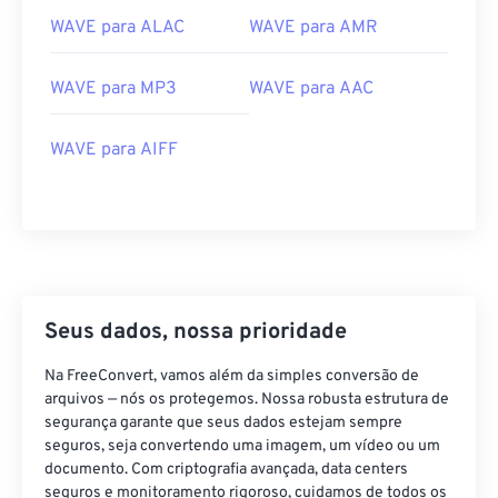
03
03
03
03
03
03
03
03
WAVE para ALAC
WAVE para AMR
04
04
04
04
04
04
04
04
WAVE para MP3
WAVE para AAC
05
05
05
05
05
05
05
05
06
06
06
06
06
06
06
06
WAVE para AIFF
07
07
07
07
07
07
07
07
08
08
08
08
08
08
08
08
09
09
09
09
09
09
09
09
10
10
10
10
10
10
10
10
11
11
11
11
11
11
11
11
Seus dados, nossa prioridade
12
12
12
12
12
12
12
12
Na FreeConvert, vamos além da simples conversão de
arquivos — nós os protegemos. Nossa robusta estrutura de
13
13
13
13
13
13
13
13
segurança garante que seus dados estejam sempre
14
14
14
14
14
14
14
14
seguros, seja convertendo uma imagem, um vídeo ou um
documento. Com criptografia avançada, data centers
15
15
15
15
15
15
15
15
seguros e monitoramento rigoroso, cuidamos de todos os