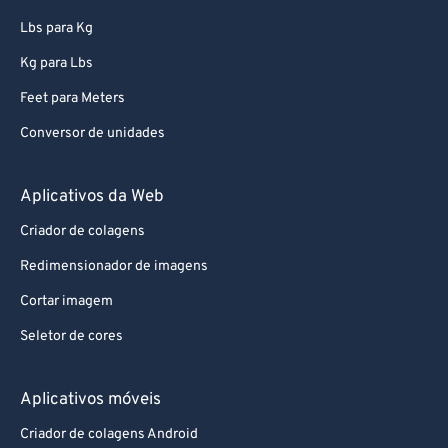
69
69
Lbs para Kg
70
70
Kg para Lbs
71
71
Feet para Meters
72
72
Conversor de unidades
73
73
74
74
Aplicativos da Web
75
75
Criador de colagens
76
76
Redimensionador de imagens
77
77
Cortar imagem
78
78
Seletor de cores
79
79
Aplicativos móveis
80
80
81
81
Criador de colagens Android