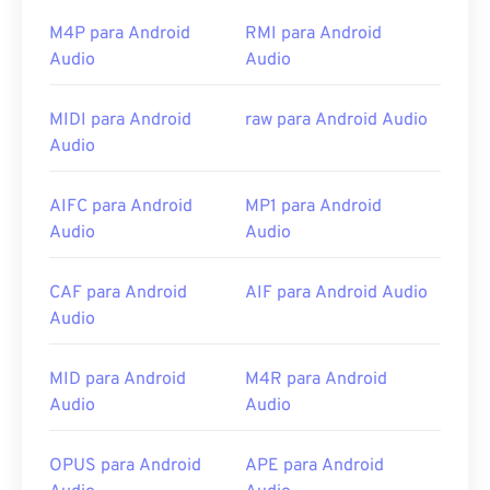
O player padrão para abrir arquivos WAV é
o
M4P para Android
RMI para Android
Windows Media Player
. Alternativamente,
Audio
Audio
programas como
iTunes
,
VLC Media Player
e
QuickTime
também podem ser usados ​​para abrir e
MIDI para Android
raw para Android Audio
reproduzir arquivos WAV.
Audio
Devido à qualidade superior e sem compressão
dos arquivos
WAV
, eles são adequados para
AIFC para Android
MP1 para Android
importação em programas de edição, produção e
Audio
Audio
manipulação musical.
O UltraMixer
é um software
multi-sistema operacional para DJs, no qual
CAF para Android
AIF para Android Audio
arquivos WAV funcionam bem.
O Elmedia Player
Audio
também suporta arquivos WAV.
Desenvolvido por:
Microsoft
,
IBM
MID para Android
M4R para Android
Lançamento inicial: 1991
Audio
Audio
Links úteis:
OPUS para Android
APE para Android
https://en.wikipedia.org/wiki/WAV