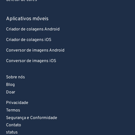
90
90
91
91
Aplicativos móveis
92
92
Criador de colagens Android
93
93
Criador de colagens iOS
94
94
Conversor de imagens Android
95
95
Conversor de imagens iOS
96
96
97
97
Sobre nós
Blog
98
98
Doar
99
99
Privacidade
Termos
Segurança e Conformidade
Contato
status