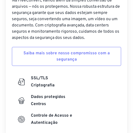
Na FreeConvert, vamos além da simples conversão de
24
24
24
24
24
24
arquivos — nós os protegemos. Nossa robusta estrutura de
segurança garante que seus dados estejam sempre
25
25
25
25
25
25
seguros, seja convertendo uma imagem, um vídeo ou um
26
26
26
26
26
26
documento. Com criptografia avançada, data centers
seguros e monitoramento rigoroso, cuidamos de todos os
27
27
27
27
27
27
aspectos da segurança dos seus dados.
28
28
28
28
28
28
Saiba mais sobre nosso compromisso com a
29
29
29
29
29
29
segurança
30
30
30
30
30
30
31
31
31
31
31
31
SSL/TLS
32
32
32
32
32
32
Criptografia
33
33
33
33
33
33
Dados protegidos
Centros
34
34
34
34
34
34
35
35
35
35
35
35
Controle de Acesso e
Autenticação
36
36
36
36
36
36