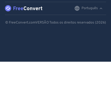
Português
English
Deutsch
© FreeConvert.comVERSÃO Todos os direitos reservados (2026)
Español
Français
Português
Italiano
Dutch
日本語
简体中文
繁體中文
한국어