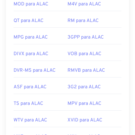
vezes no arquivo para abri-lo em praticamente
MOD para ALAC
M4V para ALAC
qualquer sistema operacional, incluindo
dispositivos móveis. Exemplos de programas que
QT para ALAC
RM para ALAC
permitem a reprodução de MTS são
o Windows
Media Player
,
o Final Cut Pro da Apple
e
o VLC
media player
.
MPG para ALAC
3GPP para ALAC
Às vezes, os arquivos MTS são grandes, o que os
torna difíceis de gerenciar e armazenar. Para
DIVX para ALAC
VOB para ALAC
reduzir o tamanho do arquivo, basta convertê-lo
para MP4.
O Cnet.com
lista diversas opções de
DVR-MS para ALAC
RMVB para ALAC
conversores de arquivos para download.
Desenvolvido por:
Panasonic
e
Sony
ASF para ALAC
3G2 para ALAC
Lançamento inicial:
2006
TS para ALAC
MPV para ALAC
Links úteis:
https://en.wikipedia.org/wiki/.m2ts
WTV para ALAC
XVID para ALAC
http://www.blu-raydisc.com/en/languagetest.aspx