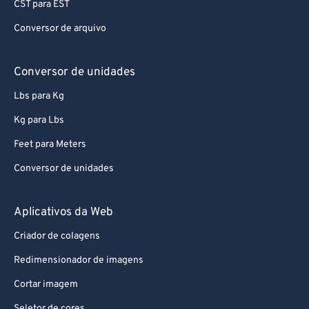
CST para EST
77
77
Conversor de arquivo
78
78
79
79
Conversor de unidades
80
80
Lbs para Kg
81
81
Kg para Lbs
82
82
Feet para Meters
83
83
Conversor de unidades
84
84
85
85
Aplicativos da Web
86
86
Criador de colagens
87
87
Redimensionador de imagens
88
88
Cortar imagem
89
89
Seletor de cores