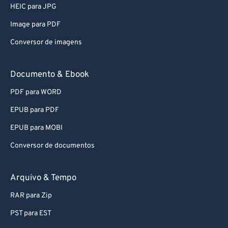
HEIC para JPG
64
64
Image para PDF
65
65
Conversor de imagens
66
66
67
67
Documento & Ebook
68
68
PDF para WORD
69
69
EPUB para PDF
70
70
EPUB para MOBI
71
71
Conversor de documentos
72
72
73
73
Arquivo & Tempo
74
74
RAR para Zip
75
75
PST para EST
76
76