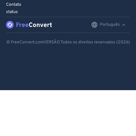
Contato
status
Português
English
Deutsch
© FreeConvert.comVERSÃO Todos os direitos reservados (2026)
Español
Français
Português
Italiano
Dutch
日本語
简体中文