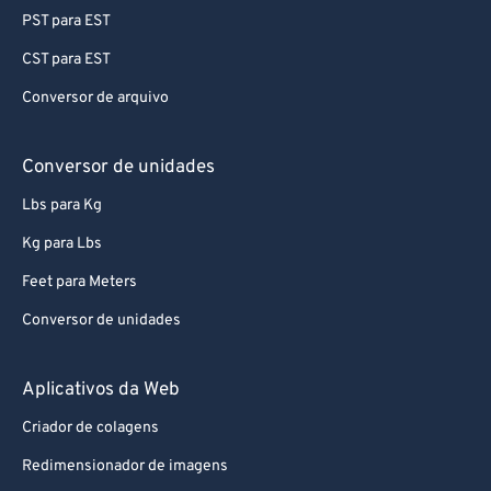
76
76
PST para EST
77
77
CST para EST
78
78
Conversor de arquivo
79
79
Conversor de unidades
80
80
81
81
Lbs para Kg
82
82
Kg para Lbs
83
83
Feet para Meters
84
84
Conversor de unidades
85
85
Aplicativos da Web
86
86
Criador de colagens
87
87
88
88
Redimensionador de imagens