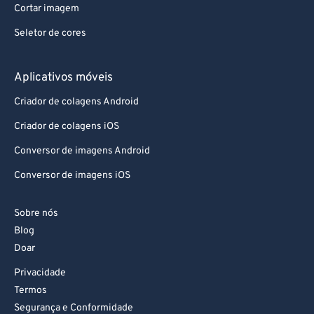
89
89
Cortar imagem
90
90
Seletor de cores
91
91
Aplicativos móveis
92
92
Criador de colagens Android
93
93
Criador de colagens iOS
94
94
95
95
Conversor de imagens Android
96
96
Conversor de imagens iOS
97
97
Sobre nós
98
98
Blog
99
99
Doar
Privacidade
Termos
Segurança e Conformidade