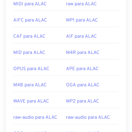
arquivos WEBM em qualquer sistema operacional
MIDI para ALAC
raw para ALAC
(SO). Outras boas opções para abrir WEBM incluem
o Winamp
para Microsoft Windows e
o Elmedia
para
AIFC para ALAC
MP1 para ALAC
Mac OS X.
Os navegadores da Microsoft não possuem
codecs
CAF para ALAC
AIF para ALAC
WebM integrados. Portanto, instale os
codecs
separadamente. No entanto, a maioria dos
navegadores suporta arquivos WEBM.
MID para ALAC
M4R para ALAC
Desenvolvido por:
Google
;
CoreCodec, Inc.
OPUS para ALAC
APE para ALAC
Lançamento inicial:
2010
Links úteis:
M4B para ALAC
OGA para ALAC
https://en.wikipedia.org/wiki/WebM
WAVE para ALAC
MP2 para ALAC
https://tools.google.com/dlpage/webmmf/
raw-audio para ALAC
raw-audio para ALAC