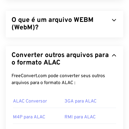
O que é um arquivo WEBM
(WebM)?
O WebM (WEBM) é um contêiner de arquivos
com
licença livre,
projetado para a web.
Converter outros arquivos para
Especificamente, foi projetado para ser compatível
com HTML5, originalmente. Ele suporta capítulos,
o formato ALAC
legendas, legendas ocultas, tags de metadados,
streaming, anexos, codecs 3D, contêineres 3D e
FreeConvert.com pode converter seus outros
reprodutores de hardware. O WEBM compacta
arquivos para o formato ALAC :
fluxos de vídeo com codecs
VP8
ou
VP9
e áudio
com codecs
Vorbis
ou
Opus
.
ALAC Conversor
3GA para ALAC
Como abrir um arquivo WEBM?
M4P para ALAC
RMI para ALAC
O VLC media player
e
o MPlayer
podem abrir