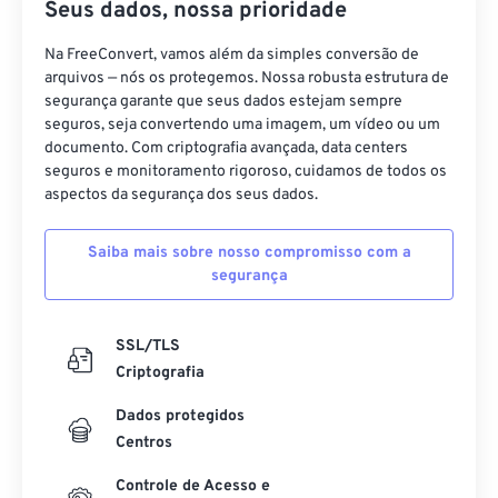
Seus dados, nossa prioridade
23
23
23
23
23
23
23
23
24
24
24
24
24
24
Na FreeConvert, vamos além da simples conversão de
arquivos — nós os protegemos. Nossa robusta estrutura de
25
25
25
25
25
25
segurança garante que seus dados estejam sempre
26
26
26
26
26
26
seguros, seja convertendo uma imagem, um vídeo ou um
documento. Com criptografia avançada, data centers
27
27
27
27
27
27
seguros e monitoramento rigoroso, cuidamos de todos os
aspectos da segurança dos seus dados.
28
28
28
28
28
28
29
29
29
29
29
29
Saiba mais sobre nosso compromisso com a
30
30
30
30
30
30
segurança
31
31
31
31
31
31
SSL/TLS
32
32
32
32
32
32
Criptografia
33
33
33
33
33
33
Dados protegidos
34
34
34
34
34
34
Centros
35
35
35
35
35
35
Controle de Acesso e