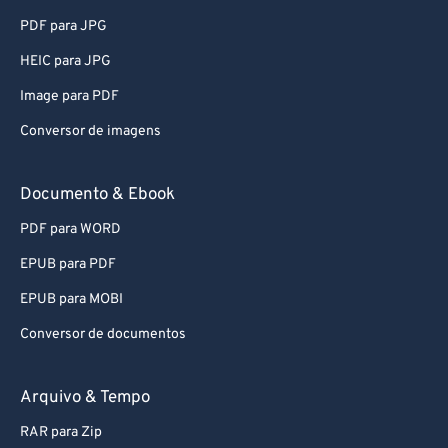
63
63
PDF para JPG
64
64
HEIC para JPG
65
65
Image para PDF
66
66
Conversor de imagens
67
67
Documento & Ebook
68
68
69
69
PDF para WORD
70
70
EPUB para PDF
71
71
EPUB para MOBI
72
72
Conversor de documentos
73
73
Arquivo & Tempo
74
74
75
75
RAR para Zip