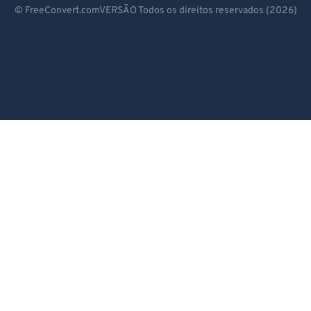
99
99
Deutsch
© FreeConvert.comVERSÃO Todos os direitos reservados (2026)
Español
Français
Português
Italiano
Dutch
日本語
简体中文
繁體中文
한국어
Svenska