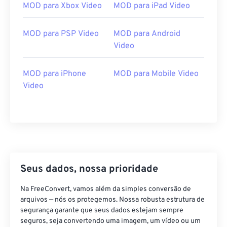
07
07
07
07
07
07
07
07
MOD para Xbox Video
MOD para iPad Video
08
08
08
08
08
08
08
08
MOD para PSP Video
MOD para Android
09
09
09
09
09
09
09
09
Video
10
10
10
10
10
10
10
10
11
11
11
11
11
11
11
11
MOD para iPhone
MOD para Mobile Video
Video
12
12
12
12
12
12
12
12
13
13
13
13
13
13
13
13
14
14
14
14
14
14
14
14
15
15
15
15
15
15
15
15
16
16
16
16
16
16
16
16
Seus dados, nossa prioridade
17
17
17
17
17
17
17
17
Na FreeConvert, vamos além da simples conversão de
18
18
18
18
18
18
18
18
arquivos — nós os protegemos. Nossa robusta estrutura de
19
19
19
19
19
19
19
19
segurança garante que seus dados estejam sempre
seguros, seja convertendo uma imagem, um vídeo ou um