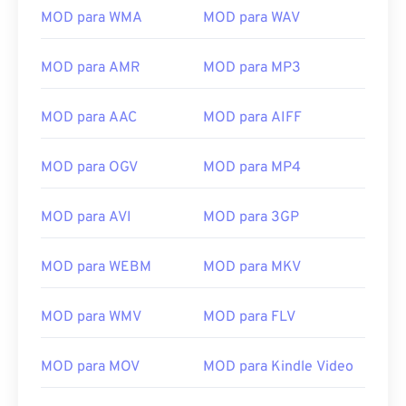
MOD para WMA
MOD para WAV
MOD para AMR
MOD para MP3
MOD para AAC
MOD para AIFF
00
00
00
00
00
00
00
00
MOD para OGV
MOD para MP4
00
00
00
00
00
00
00
00
MOD para AVI
MOD para 3GP
01
01
01
01
01
01
01
01
02
02
02
02
02
02
02
02
MOD para WEBM
MOD para MKV
03
03
03
03
03
03
03
03
MOD para WMV
MOD para FLV
04
04
04
04
04
04
04
04
05
05
05
05
05
05
05
05
MOD para MOV
MOD para Kindle Video
06
06
06
06
06
06
06
06