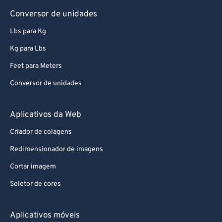
73
73
Conversor de unidades
74
74
Lbs para Kg
75
75
Kg para Lbs
76
76
Feet para Meters
77
77
Conversor de unidades
78
78
79
79
Aplicativos da Web
80
80
Criador de colagens
81
81
Redimensionador de imagens
82
82
Cortar imagem
83
83
Seletor de cores
84
84
85
85
Aplicativos móveis