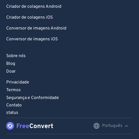
86
86
Criador de colagens Android
87
87
Criador de colagens iOS
88
88
Conversor de imagens Android
89
89
Conversor de imagens iOS
90
90
91
91
Sobre nós
Blog
92
92
Doar
93
93
Privacidade
94
94
Termos
95
95
Segurança e Conformidade
Contato
96
96
status
97
97
Português
English
98
98