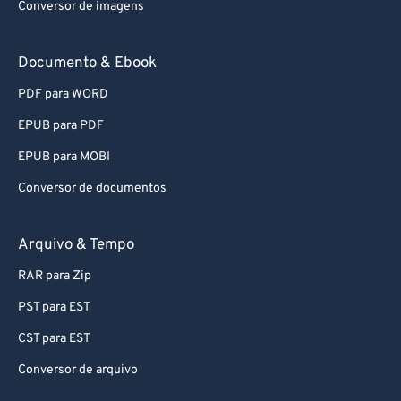
Conversor de imagens
60
60
61
61
Documento & Ebook
62
62
PDF para WORD
63
63
EPUB para PDF
64
64
EPUB para MOBI
65
65
Conversor de documentos
66
66
67
67
Arquivo & Tempo
68
68
RAR para Zip
69
69
PST para EST
70
70
CST para EST
71
71
Conversor de arquivo
72
72